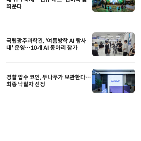
띄운다
국립광주과학관, '여름방학 AI 탐사
대' 운영…10개 AI 동아리 참가
경찰 압수 코인, 두나무가 보관한다…
최종 낙찰자 선정