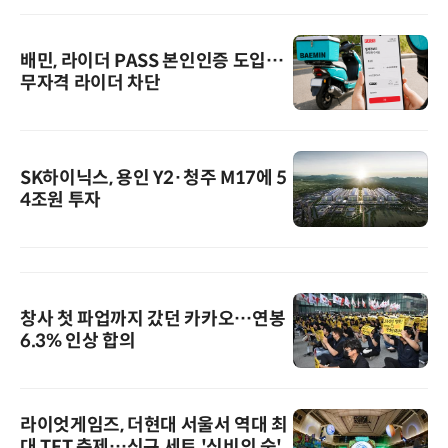
배민, 라이더 PASS 본인인증 도입…
무자격 라이더 차단
SK하이닉스, 용인 Y2·청주 M17에 5
4조원 투자
창사 첫 파업까지 갔던 카카오…연봉
6.3% 인상 합의
라이엇게임즈, 더현대 서울서 역대 최
대 TFT 축제…신규 세트 '신비의 숲'