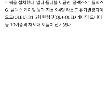
트럭을 설치했다. 멀티 폴더블 제품인 '플렉스S', '플렉스
G, '플렉스 게이밍 등과 지름 9.4형 라운드 유기발광다이
오드(OLED), 31.5형 퀀텀닷(QD)-OLED 게이밍 모니터
등 10여종의 차세대 제품이 전시됐다.