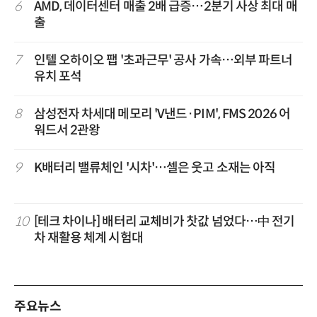
6
AMD, 데이터센터 매출 2배 급증…2분기 사상 최대 매
출
7
인텔 오하이오 팹 '초과근무' 공사 가속…외부 파트너
유치 포석
8
삼성전자 차세대 메모리 'V낸드·PIM', FMS 2026 어
워드서 2관왕
9
K배터리 밸류체인 '시차'…셀은 웃고 소재는 아직
10
[테크 차이나] 배터리 교체비가 찻값 넘었다…中 전기
차 재활용 체계 시험대
주요뉴스