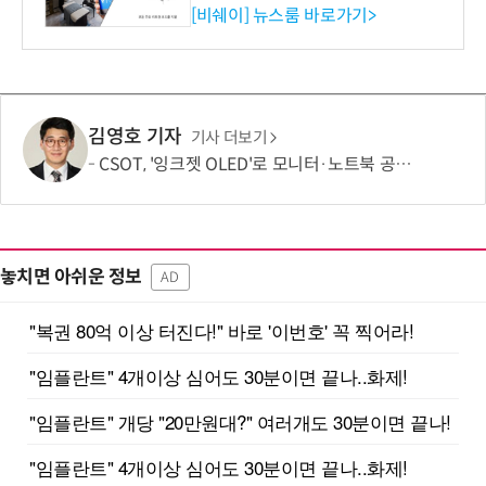
리즈 IR 수신기 출시
[비쉐이] 뉴스룸 바로가기>
김영호 기자
기사 더보기
CSOT, '잉크젯 OLED'로 모니터·노트북 공략 본격화…MSI 모니터 공개
놓치면 아쉬운 정보
AD