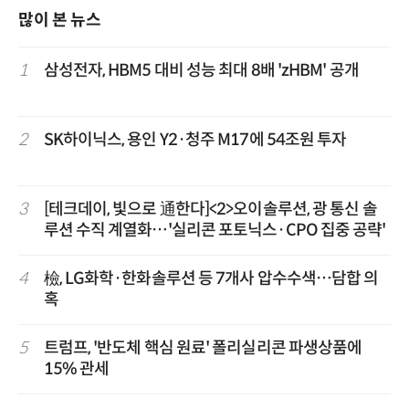
많이 본 뉴스
1
삼성전자, HBM5 대비 성능 최대 8배 'zHBM' 공개
2
SK하이닉스, 용인 Y2·청주 M17에 54조원 투자
3
[테크데이, 빛으로 通한다]<2>오이솔루션, 광 통신 솔
루션 수직 계열화…'실리콘 포토닉스·CPO 집중 공략'
4
檢, LG화학·한화솔루션 등 7개사 압수수색…담합 의
혹
5
트럼프, '반도체 핵심 원료' 폴리실리콘 파생상품에
15% 관세