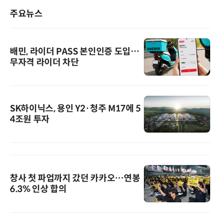
주요뉴스
배민, 라이더 PASS 본인인증 도입…
무자격 라이더 차단
SK하이닉스, 용인 Y2·청주 M17에 5
4조원 투자
창사 첫 파업까지 갔던 카카오…연봉
6.3% 인상 합의