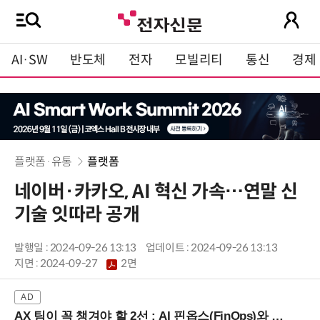
AI·SW
반도체
전자
모빌리티
통신
경제
플랫폼·유통
플랫폼
네이버·카카오, AI 혁신 가속…연말 신
기술 잇따라 공개
발행일 : 2024-09-26 13:13
업데이트 : 2024-09-26 13:13
지면 :
2024-09-27
2면
AX 팀이 꼭 챙겨야 할 2선 : AI 핀옵스(FinOps)와 토큰 거버넌스 (8/21 잠실역)