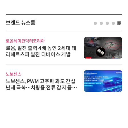
브랜드 뉴스룸
로옴세미컨덕터코리아
로옴, 발진 출력 4배 높인 2세대 테
라헤르츠파 발진 디바이스 개발
노보센스
노보센스, PWM 고주파 과도 간섭
난제 극복…차량용 전류 감지 증폭
기