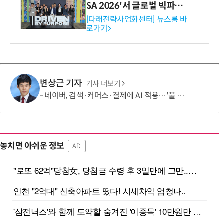
SA 2026'서 글로벌 빅파마
와의 비즈니스 미팅 지원…K
[다래전략사업화센터] 뉴스룸 바
로가기>
-바이오 해외 진출 교두보 확
보
변상근 기자
기사 더보기
네이버, 검색·커머스·결제에 AI 적용…'풀 퍼널' 수익화 강화
놓치면 아쉬운 정보
AD