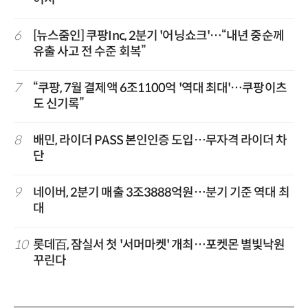
6
[뉴스줌인] 쿠팡Inc, 2분기 '어닝쇼크'…“내년 중순께
유출 사고 전 수준 회복”
7
“쿠팡, 7월 결제액 6조1100억 '역대 최대'…쿠팡이츠
도 신기록”
8
배민, 라이더 PASS 본인인증 도입…무자격 라이더 차
단
9
네이버, 2분기 매출 3조3888억원…분기 기준 역대 최
대
10
롯데百, 잠실서 첫 '서머마켓' 개최…포켓몬 별빛낙원
꾸린다