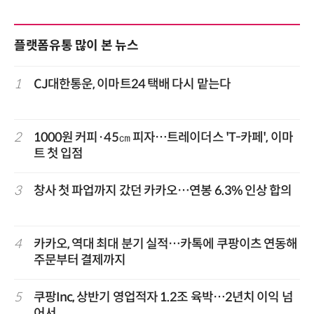
플랫폼유통 많이 본 뉴스
1
CJ대한통운, 이마트24 택배 다시 맡는다
2
1000원 커피·45㎝ 피자…트레이더스 'T-카페', 이마
트 첫 입점
3
창사 첫 파업까지 갔던 카카오…연봉 6.3% 인상 합의
4
카카오, 역대 최대 분기 실적…카톡에 쿠팡이츠 연동해
주문부터 결제까지
5
쿠팡Inc, 상반기 영업적자 1.2조 육박…2년치 이익 넘
어서