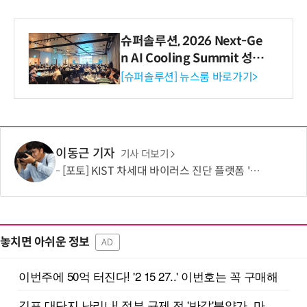
슈퍼솔루션, 2026 Next-Ge
n AI Cooling Summit 성황
리 성료
[슈퍼솔루션] 뉴스룸 바로가기>
이동근 기자
기사 더보기
[포토] KIST 차세대 바이러스 진단 플랫폼 '퓨전 어세이' 개발
놓치면 아쉬운 정보
AD