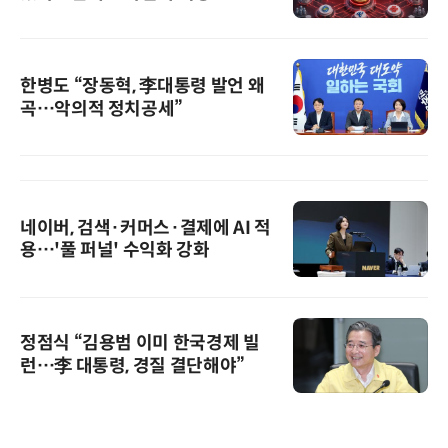
한병도 “장동혁, 李대통령 발언 왜
곡…악의적 정치공세”
네이버, 검색·커머스·결제에 AI 적
용…'풀 퍼널' 수익화 강화
정점식 “김용범 이미 한국경제 빌
런…李 대통령, 경질 결단해야”