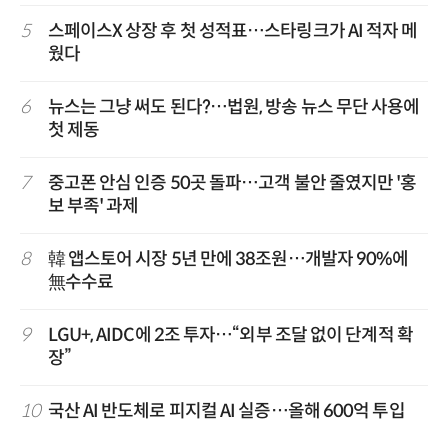
5
스페이스X 상장 후 첫 성적표…스타링크가 AI 적자 메
웠다
6
뉴스는 그냥 써도 된다?…법원, 방송 뉴스 무단 사용에
첫 제동
7
중고폰 안심 인증 50곳 돌파…고객 불안 줄였지만 '홍
보 부족' 과제
8
韓 앱스토어 시장 5년 만에 38조원…개발자 90%에
無수수료
9
LGU+, AIDC에 2조 투자…“외부 조달 없이 단계적 확
장”
10
국산 AI 반도체로 피지컬 AI 실증…올해 600억 투입