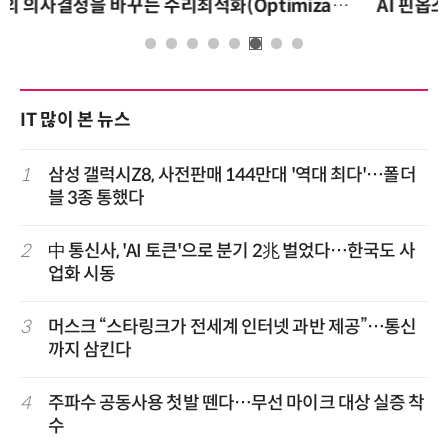
AI 핀옵스 실전 세미나: 폭증하는 AI 토큰 비용 관리 전략
IT 많이 본 뉴스
1
삼성 갤럭시Z8, 사전판매 144만대 '역대 최다'…폴더
블 3종 통했다
2
中 통신사, 'AI 토큰'으로 분기 2兆 벌었다…한국도 사
업화 시동
3
머스크 “스타링크가 전세계 인터넷 과반 제공”…통신
까지 삼킨다
4
주파수 공동사용 첫발 뗀다…무선 마이크 대상 실증 착
수