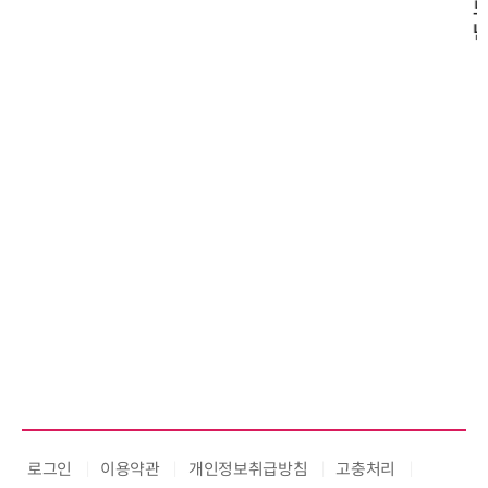
노보센스, PWM 고주파 과도 간섭
난제 극복…차량용 전류 감지 증폭
기
로그인
이용약관
개인정보취급방침
고충처리