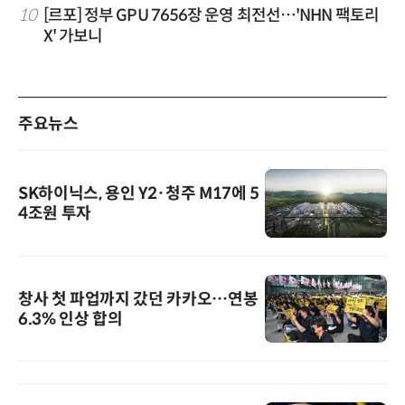
10
[르포] 정부 GPU 7656장 운영 최전선…'NHN 팩토리
X' 가보니
주요뉴스
SK하이닉스, 용인 Y2·청주 M17에 5
4조원 투자
창사 첫 파업까지 갔던 카카오…연봉
6.3% 인상 합의