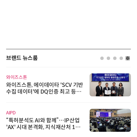
브랜드 뉴스룸
와이즈스톤
와이즈스톤, 에이데이타 'SCV 기반
수집 데이터'에 DQ인증 최고 등급
수여
AIPD
“특허분석도 AI와 함께”…IP산업
'AX' 시대 본격화, 지식재산처 1호
AI IP데이터분석사 탄생