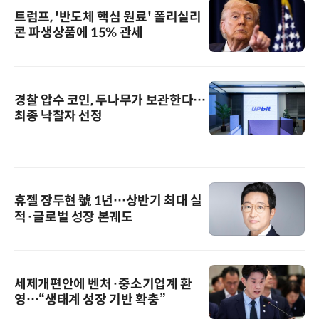
트럼프, '반도체 핵심 원료' 폴리실리
콘 파생상품에 15% 관세
경찰 압수 코인, 두나무가 보관한다…
최종 낙찰자 선정
휴젤 장두현 號 1년…상반기 최대 실
적·글로벌 성장 본궤도
세제개편안에 벤처·중소기업계 환
영…“생태계 성장 기반 확충”