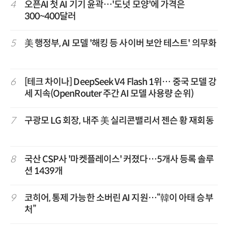
4
오픈AI 첫 AI 기기 윤곽…'도넛 모양'에 가격은
300~400달러
5
美 행정부, AI 모델 '해킹 등 사이버 보안 테스트' 의무화
6
[테크 차이나] DeepSeek V4 Flash 1위… 중국 모델 강
세 지속(OpenRouter 주간 AI 모델 사용량 순위)
7
구광모 LG 회장, 내주 美 실리콘밸리서 젠슨 황 재회동
8
국산 CSP사 '마켓플레이스' 커졌다…5개사 등록 솔루
션 1439개
9
코히어, 통제 가능한 소버린 AI 지원…“韓이 아태 승부
처”