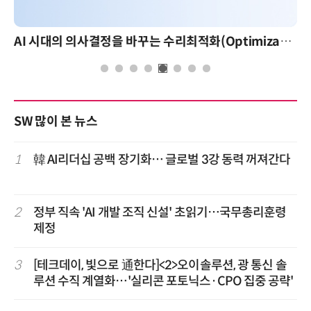
AI 시대의 의사결정을 바꾸는 수리최적화(Optimization): 실제 산업 적용 사례와 활용 전략
AI
SW 많이 본 뉴스
1
韓 AI리더십 공백 장기화… 글로벌 3강 동력 꺼져간다
2
정부 직속 'AI 개발 조직 신설' 초읽기…국무총리훈령
제정
3
[테크데이, 빛으로 通한다]<2>오이솔루션, 광 통신 솔
루션 수직 계열화…'실리콘 포토닉스·CPO 집중 공략'