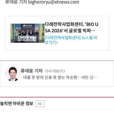
류태웅 기자 bigheroryu@etnews.com
다래전략사업화센터, 'BIO U
SA 2026'서 글로벌 빅파마
와의 비즈니스 미팅 지원…K
[다래전략사업화센터] 뉴스룸 바
로가기>
-바이오 해외 진출 교두보 확
보
류태웅 기자
기사 더보기
대출 못 받아 신용 못 쌓는 악순환…서민 신용평가 사각지대 메운다
놓치면 아쉬운 정보
AD