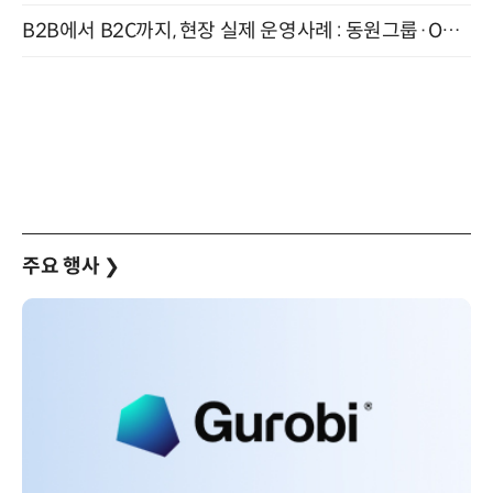
B2B에서 B2C까지, 현장 실제 운영사례 : 동원그룹·OCI·다이닝브랜즈그룹·당근 (8/27)
주요 행사
❯