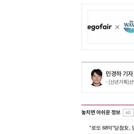
민경하 기자
[신년기획]산업
놓치면 아쉬운 정보
AD