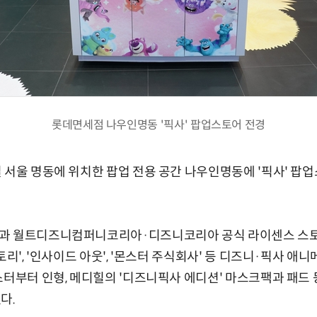
롯데면세점 나우인명동 '픽사' 팝업스토어 전경
 서울 명동에 위치한 팝업 전용 공간 나우인명동에 '픽사' 팝
과 월트디즈니컴퍼니코리아·디즈니코리아 공식 라이센스 스
토리', '인사이드 아웃', '몬스터 주식회사' 등 디즈니·픽사 애
스터부터 인형, 메디힐의 '디즈니픽사 에디션' 마스크팩과 패드 등
다.