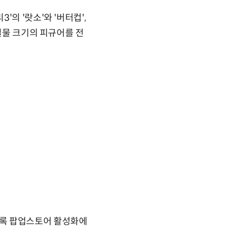
의 '랏소'와 '버터컵',
실물 크기의 피규어를 전
도록 팝업스토어 활성화에