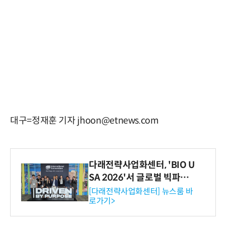
대구=정재훈 기자 jhoon@etnews.com
다래전략사업화센터, 'BIO U
SA 2026'서 글로벌 빅파마
와의 비즈니스 미팅 지원…K
[다래전략사업화센터] 뉴스룸 바
로가기>
-바이오 해외 진출 교두보 확
보