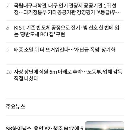
7
국립대구과학관, 대구 인기 관광지 공공기관 1위 선
정…과기정통부 기타공공기관 경영평가 'A등급(우수)'
겹경사
8
KIST, 기존 반도체 공정으로 전기·빛 신호 한 번에 읽
는 '광반도체 BCI 칩' 구현
9
태풍 소멸 뒤 더 뜨거워진다…'재난급 폭염' 장기화
10
사장 장난에 직원 5m 아래로 추락…노동부, 업체 감독
직접 나섰다
주요뉴스
SK하이닉스, 용인 Y2·청주 M17에 5