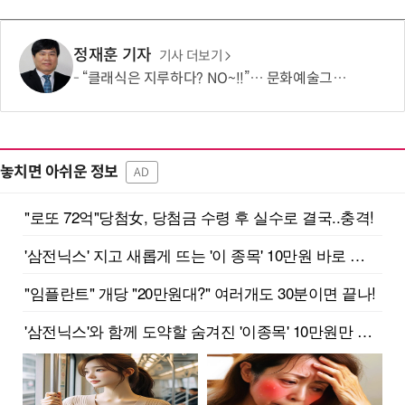
정재훈 기자
기사 더보기
“클래식은 지루하다? NO~!!”… 문화예술그룹 더같음, 관객 소통형 '춤추는 오케스트라' 런칭 쇼케이스 개최
놓치면 아쉬운 정보
AD