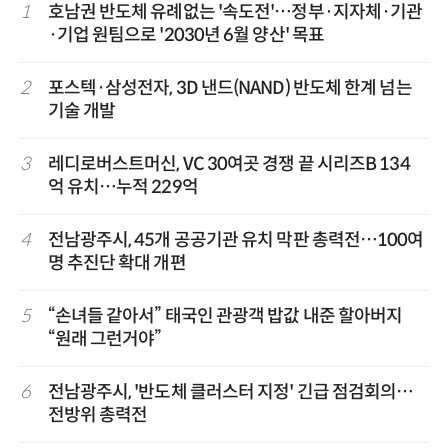
1
호남권 반도체 유례없는 '속도전'…정부·지자체·기관
·기업 원팀으로 '2030년 6월 양산' 목표
2
포스텍·삼성전자, 3D 낸드(NAND) 반도체 한계 넘는
기술 개발
3
레디로버스트머신, VC 30여곳 경쟁 끝 시리즈B 134
억 유치…누적 229억
4
전남광주시, 45개 공공기관 유치 막판 총력전…100여
명 추진단 확대 개편
5
“손녀들 같아서” 태국인 관광객 밥값 내준 할아버지
“원래 그런거야”
6
전남광주시, '반도체 클러스터 지정' 긴급 점검회의…
전방위 총력전