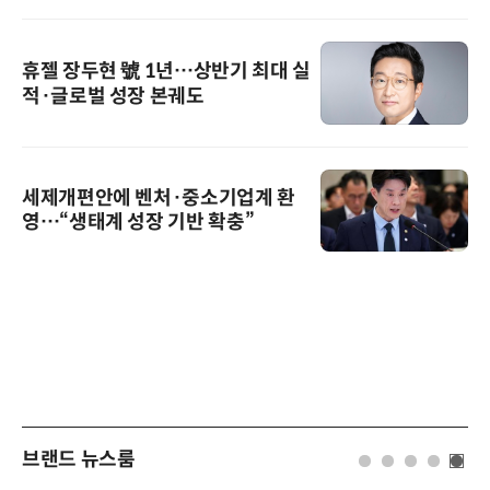
휴젤 장두현 號 1년…상반기 최대 실
적·글로벌 성장 본궤도
세제개편안에 벤처·중소기업계 환
영…“생태계 성장 기반 확충”
브랜드 뉴스룸