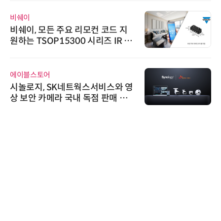
비쉐이
비쉐이, 모든 주요 리모컨 코드 지
원하는 TSOP15300 시리즈 IR 수
신기 출시
에이블스토어
시놀로지, SK네트웍스서비스와 영
상 보안 카메라 국내 독점 판매 파
트너십 체결