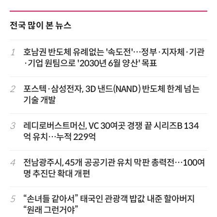
전국 많이 본 뉴스
1
호남권 반도체 유례없는 '속도전'…정부·지자체·기관
·기업 원팀으로 '2030년 6월 양산' 목표
2
포스텍·삼성전자, 3D 낸드(NAND) 반도체 한계 넘는
기술 개발
3
레디로버스트머신, VC 30여곳 경쟁 끝 시리즈B 134
억 유치…누적 229억
4
전남광주시, 45개 공공기관 유치 막판 총력전…100여
명 추진단 확대 개편
5
“손녀들 같아서” 태국인 관광객 밥값 내준 할아버지
“원래 그런거야”