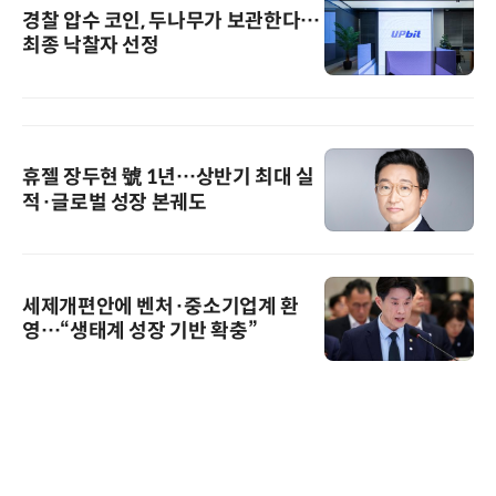
경찰 압수 코인, 두나무가 보관한다…
최종 낙찰자 선정
휴젤 장두현 號 1년…상반기 최대 실
적·글로벌 성장 본궤도
세제개편안에 벤처·중소기업계 환
영…“생태계 성장 기반 확충”