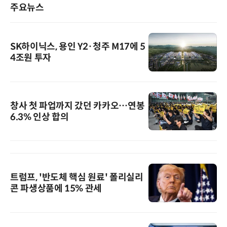
주요뉴스
SK하이닉스, 용인 Y2·청주 M17에 5
4조원 투자
창사 첫 파업까지 갔던 카카오…연봉
6.3% 인상 합의
트럼프, '반도체 핵심 원료' 폴리실리
콘 파생상품에 15% 관세