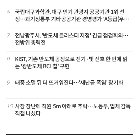
6
국립대구과학관, 대구 인기 관광지 공공기관 1위 선
정…과기정통부 기타공공기관 경영평가 'A등급(우수)'
겹경사
7
전남광주시, '반도체 클러스터 지정' 긴급 점검회의…
전방위 총력전
8
KIST, 기존 반도체 공정으로 전기·빛 신호 한 번에 읽
는 '광반도체 BCI 칩' 구현
9
태풍 소멸 뒤 더 뜨거워진다…'재난급 폭염' 장기화
10
사장 장난에 직원 5m 아래로 추락…노동부, 업체 감독
직접 나섰다