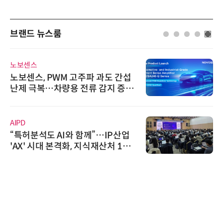
브랜드 뉴스룸
디에스앤지
간섭
디에스앤지, 'AI EXPO KOREA 2
증폭
26' 참가 성료… AI 전 생애주기 
우르는 통합 솔루션 선봬
시큐어링크
산업
시큐어링크, 중소기업기술정보진
1호
흥원 AI 초격차 R&D 사업 최종 선
정
에이블스토어
시놀로지, SK네트웍스서비스와 
상 보안 카메라 국내 독점 판매 파
트너십 체결