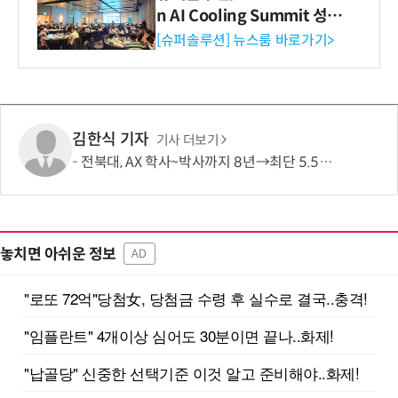
n AI Cooling Summit 성황
리 성료
[슈퍼솔루션] 뉴스룸 바로가기>
김한식 기자
기사 더보기
전북대, AX 학사~박사까지 8년→최단 5.5년 가능…톱 100 AI 특화대학원 도약도
놓치면 아쉬운 정보
AD