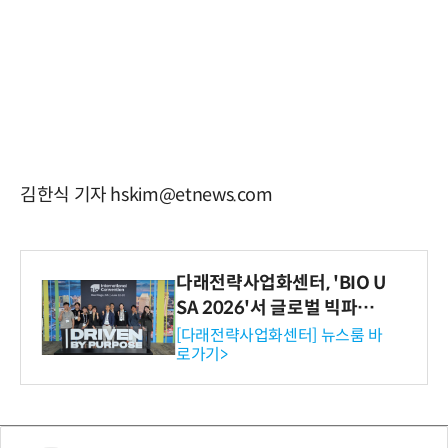
김한식 기자 hskim@etnews.com
다래전략사업화센터, 'BIO U
SA 2026'서 글로벌 빅파마
와의 비즈니스 미팅 지원…K
[다래전략사업화센터] 뉴스룸 바
로가기>
-바이오 해외 진출 교두보 확
보