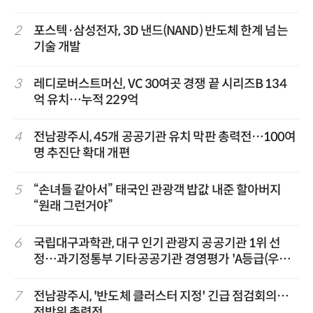
2
포스텍·삼성전자, 3D 낸드(NAND) 반도체 한계 넘는
기술 개발
3
레디로버스트머신, VC 30여곳 경쟁 끝 시리즈B 134
억 유치…누적 229억
4
전남광주시, 45개 공공기관 유치 막판 총력전…100여
명 추진단 확대 개편
5
“손녀들 같아서” 태국인 관광객 밥값 내준 할아버지
“원래 그런거야”
6
국립대구과학관, 대구 인기 관광지 공공기관 1위 선
정…과기정통부 기타공공기관 경영평가 'A등급(우수)'
겹경사
7
전남광주시, '반도체 클러스터 지정' 긴급 점검회의…
전방위 총력전