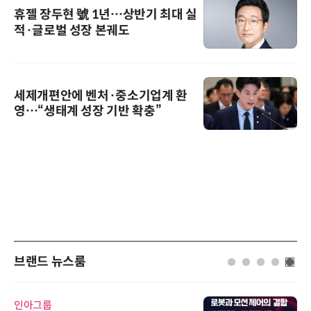
휴젤 장두현 號 1년…상반기 최대 실
적·글로벌 성장 본궤도
세제개편안에 벤처·중소기업계 환
영…“생태계 성장 기반 확충”
브랜드 뉴스룸
인아그룹