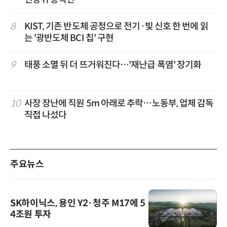
8
KIST, 기존 반도체 공정으로 전기·빛 신호 한 번에 읽
는 '광반도체 BCI 칩' 구현
9
태풍 소멸 뒤 더 뜨거워진다…'재난급 폭염' 장기화
10
사장 장난에 직원 5m 아래로 추락…노동부, 업체 감독
직접 나섰다
주요뉴스
SK하이닉스, 용인 Y2·청주 M17에 5
4조원 투자