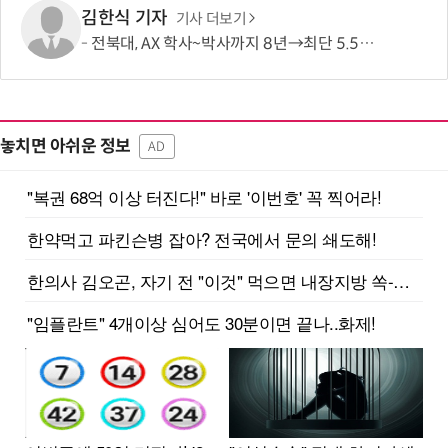
김한식 기자
기사 더보기
전북대, AX 학사~박사까지 8년→최단 5.5년 가능…톱 100 AI 특화대학원 도약도
놓치면 아쉬운 정보
AD