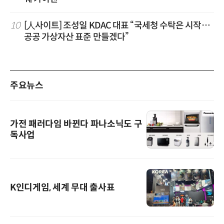
10
[人사이트] 조성일 KDAC 대표 “국세청 수탁은 시작…
공공 가상자산 표준 만들겠다”
주요뉴스
가전 패러다임 바뀐다 파나소닉도 구
독사업
K인디게임, 세계 무대 출사표