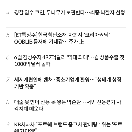
4
경찰 압수 코인, 두나무가 보관한다…최종 낙찰자 선정
5
[ET특징주] 한국첨단소재, 자회사 '코리아퀀텀'
QOBLIB 등재에 기대감… 주가 上
6
6월 경상수지 497억달러 '역대 최대'…월 상품수출 첫
1000억달러 돌파
7
세제개편안에 벤처·중소기업계 환영…“생태계 성장
기반 확충”
8
대출 못 받아 신용 못 쌓는 악순환…서민 신용평가 사
각지대 메운다
9
KB차차차 “포르쉐 브랜드 중고차 판매량 1위는 '포르
쉐 카이엔'”