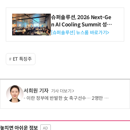
슈퍼솔루션, 2026 Next-Ge
n AI Cooling Summit 성황
리 성료
[슈퍼솔루션] 뉴스룸 바로가기>
ET 특징주
서희원 기자
기사 더보기
이란 정부에 반발한 女 축구선수… 2명만 호주 시민권 취득
놓치면 아쉬운 정보
AD