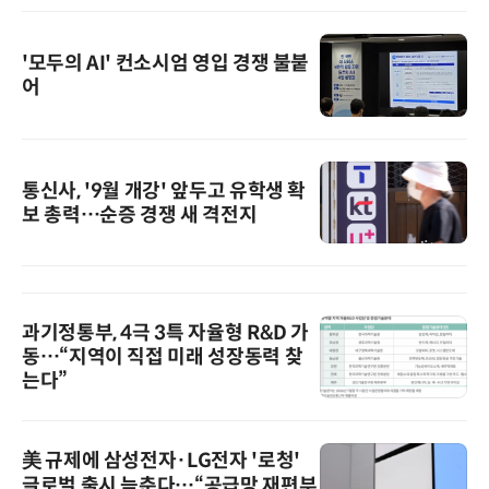
'모두의 AI' 컨소시엄 영입 경쟁 불붙
어
통신사, '9월 개강' 앞두고 유학생 확
보 총력…순증 경쟁 새 격전지
과기정통부, 4극 3특 자율형 R&D 가
동…“지역이 직접 미래 성장동력 찾
는다”
美 규제에 삼성전자·LG전자 '로청'
글로벌 출시 늦춘다…“공급망 재편부