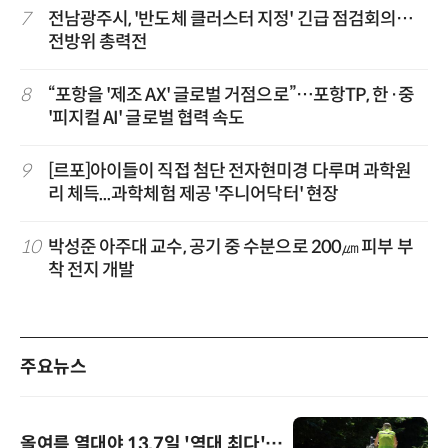
7
전남광주시, '반도체 클러스터 지정' 긴급 점검회의…
전방위 총력전
8
“포항을 '제조 AX' 글로벌 거점으로”…포항TP, 한·중
'피지컬 AI' 글로벌 협력 속도
9
[르포]아이들이 직접 첨단 전자현미경 다루며 과학원
리 체득...과학체험 제공 '주니어닥터' 현장
10
박성준 아주대 교수, 공기 중 수분으로 200㎛ 피부 부
착 전지 개발
주요뉴스
올여름 열대야 13.7일 '역대 최다'…