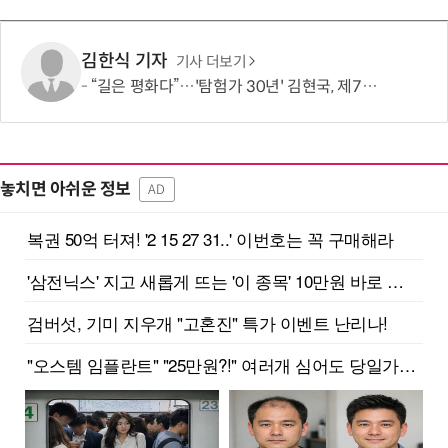
김한식 기자
기사 더보기
“길은 평화다”…'탐험가 30년' 김현국, 제7차 유라시아 대륙횡단 나선다
놓치면 아쉬운 정보
AD