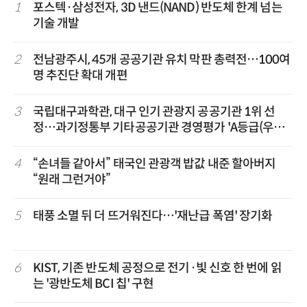
1
포스텍·삼성전자, 3D 낸드(NAND) 반도체 한계 넘는
기술 개발
2
전남광주시, 45개 공공기관 유치 막판 총력전…100여
명 추진단 확대 개편
3
국립대구과학관, 대구 인기 관광지 공공기관 1위 선
정…과기정통부 기타공공기관 경영평가 'A등급(우수)'
겹경사
4
“손녀들 같아서” 태국인 관광객 밥값 내준 할아버지
“원래 그런거야”
5
태풍 소멸 뒤 더 뜨거워진다…'재난급 폭염' 장기화
6
KIST, 기존 반도체 공정으로 전기·빛 신호 한 번에 읽
는 '광반도체 BCI 칩' 구현