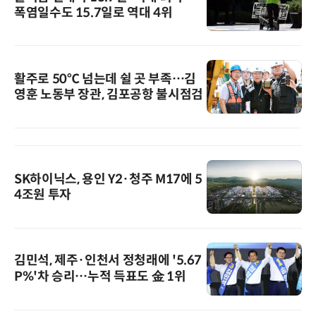
폭염일수도 15.7일로 역대 4위
활주로 50℃ 넘는데 쉴 곳 부족…김
영훈 노동부 장관, 김포공항 불시점검
SK하이닉스, 용인 Y2·청주 M17에 5
4조원 투자
김민석, 제주·인천서 정청래에 '5.67
P%'차 승리…누적 득표도 金 1위