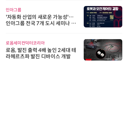
인아그룹
'자동화 산업의 새로운 가능성'…
인아그룹 전국 7개 도시 세미나 페
어 개최
로옴세미컨덕터코리아
로옴, 발진 출력 4배 높인 2세대 테
라헤르츠파 발진 디바이스 개발