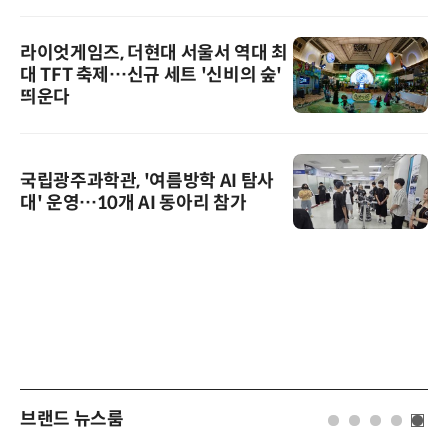
라이엇게임즈, 더현대 서울서 역대 최
대 TFT 축제…신규 세트 '신비의 숲'
띄운다
국립광주과학관, '여름방학 AI 탐사
대' 운영…10개 AI 동아리 참가
브랜드 뉴스룸