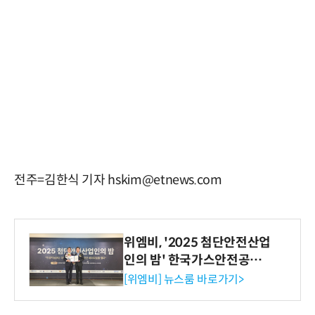
전주=김한식 기자 hskim@etnews.com
위엠비, '2025 첨단안전산업
인의 밤' 한국가스안전공사
사장상 수상
[위엠비] 뉴스룸 바로가기>