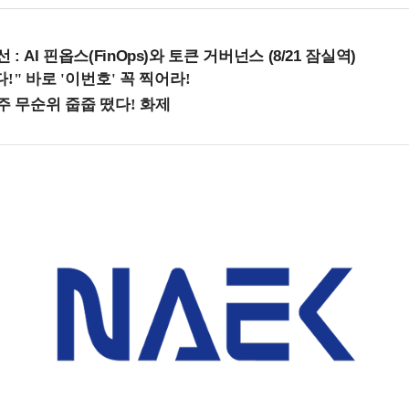
 : AI 핀옵스(FinOps)와 토큰 거버넌스 (8/21 잠실역)