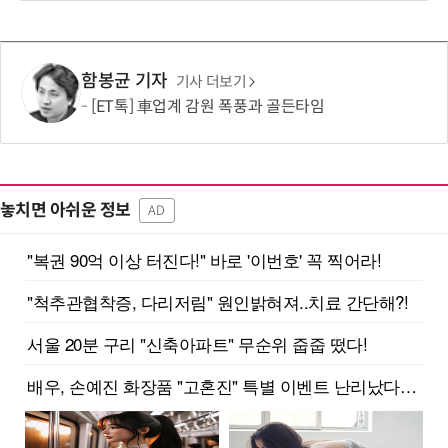
함봉균 기자
기사 더보기
[ET톡] 車업계 감원 폭풍과 골든타임
놓치면 아쉬운 정보
AD