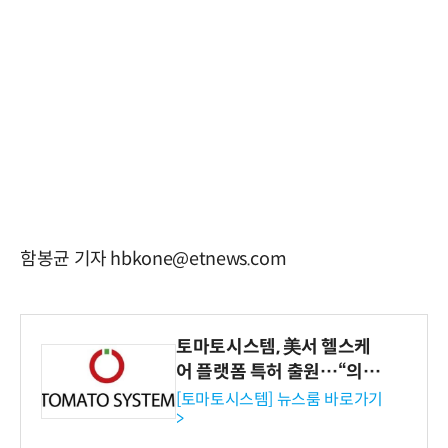
함봉균 기자 hbkone@etnews.com
토마토시스템, 美서 헬스케
어 플랫폼 특허 출원…“의료
기관·보험사 공략”
[토마토시스템] 뉴스룸 바로가기
>