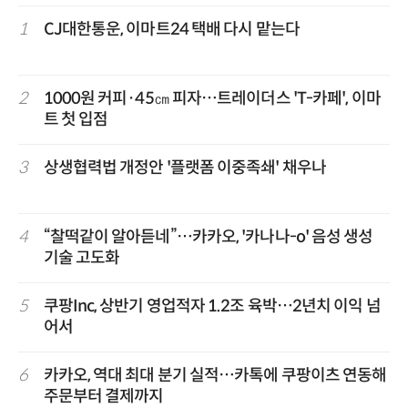
1
CJ대한통운, 이마트24 택배 다시 맡는다
2
1000원 커피·45㎝ 피자…트레이더스 'T-카페', 이마
트 첫 입점
3
상생협력법 개정안 '플랫폼 이중족쇄' 채우나
4
“찰떡같이 알아듣네”…카카오, '카나나-o' 음성 생성
기술 고도화
5
쿠팡Inc, 상반기 영업적자 1.2조 육박…2년치 이익 넘
어서
6
카카오, 역대 최대 분기 실적…카톡에 쿠팡이츠 연동해
주문부터 결제까지