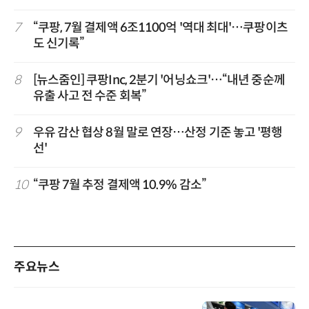
7
“쿠팡, 7월 결제액 6조1100억 '역대 최대'…쿠팡이츠
도 신기록”
8
[뉴스줌인] 쿠팡Inc, 2분기 '어닝쇼크'…“내년 중순께
유출 사고 전 수준 회복”
9
우유 감산 협상 8월 말로 연장…산정 기준 놓고 '평행
선'
10
“쿠팡 7월 추정 결제액 10.9% 감소”
주요뉴스