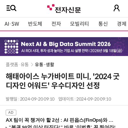
AI·SW
반도체
전자
모빌리티
통신
경제
플랫폼·유통
유통·생활
해태아이스 누가바이트 미니, '2024 굿
디자인 어워드' 우수디자인 선정
발행일 : 2024-09-20 09:10
업데이트 : 2024-09-20 09:10
AX 팀이 꼭 챙겨야 할 2선 : AI 핀옵스(FinOps)와 토큰 거버넌스 (8/21 잠실역)