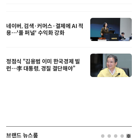
네이버, 검색·커머스·결제에 AI 적
용…'풀 퍼널' 수익화 강화
정점식 “김용범 이미 한국경제 빌
런…李 대통령, 경질 결단해야”
브랜드 뉴스룸