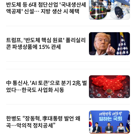
반도체 등 6대 첨단산업 '국내생산세
액공제' 신설… 지방 생산 시 혜택
트럼프, '반도체 핵심 원료' 폴리실리
콘 파생상품에 15% 관세
中 통신사, 'AI 토큰'으로 분기 2兆 벌
었다…한국도 사업화 시동
한병도 “장동혁, 李대통령 발언 왜
곡…악의적 정치공세”