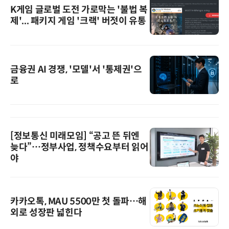
K게임 글로벌 도전 가로막는 '불법 복
제'... 패키지 게임 '크랙' 버젓이 유통
금융권 AI 경쟁, '모델'서 '통제권'으
로
[정보통신 미래모임] “공고 뜬 뒤엔
늦다”…정부사업, 정책수요부터 읽어
야
카카오톡, MAU 5500만 첫 돌파…해
외로 성장판 넓힌다