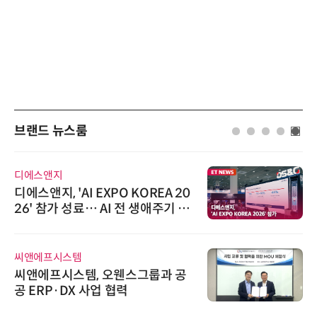
브랜드 뉴스룸
디에스앤지
디에스앤지, 'AI EXPO KOREA 20
26' 참가 성료… AI 전 생애주기 아
우르는 통합 솔루션 선봬
씨앤에프시스템
씨앤에프시스템, 오웬스그룹과 공
공 ERP·DX 사업 협력