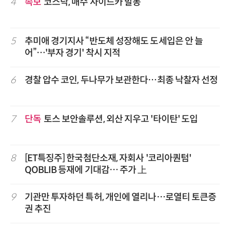
4
속보
코스닥, 매수 사이드카 발동
5
추미애 경기지사 “반도체 성장해도 도세입은 안 늘
어”…'부자 경기' 착시 지적
6
경찰 압수 코인, 두나무가 보관한다…최종 낙찰자 선정
7
단독
토스 보안솔루션, 외산 지우고 '타이탄' 도입
8
[ET특징주] 한국첨단소재, 자회사 '코리아퀀텀'
QOBLIB 등재에 기대감… 주가 上
9
기관만 투자하던 특허, 개인에 열리나…로열티 토큰증
권 추진