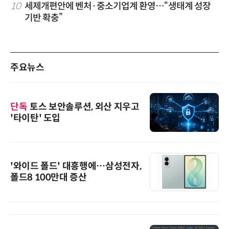
10
세제개편안에 벤처·중소기업계 환영…“생태계 성장
기반 확충”
주요뉴스
단독
토스 보안솔루션, 외산 지우고
'타이탄' 도입
'와이드 폴드' 대흥행에…삼성전자,
폴드8 100만대 증산