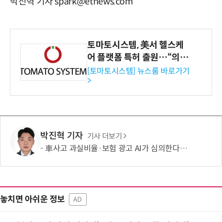
박진혁 기자 spark@etnews.com
토마토시스템, 美서 헬스케
어 플랫폼 특허 출원…“의료
기관·보험사 공략”
[토마토시스템] 뉴스룸 바로가기
>
박진혁 기자
기사 더보기
車사고 과실비율·보험 광고 AI가 심의한다…손보협회, 분석 시스템 구축
놓치면 아쉬운 정보
AD