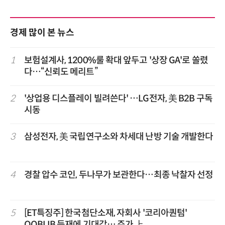
경제 많이 본 뉴스
1
보험설계사, 1200%룰 확대 앞두고 '상장 GA'로 쏠렸
다…“신뢰도 메리트”
2
'상업용 디스플레이 빌려쓴다' …LG전자, 美 B2B 구독
시동
3
삼성전자, 美 국립연구소와 차세대 난방 기술 개발한다
4
경찰 압수 코인, 두나무가 보관한다…최종 낙찰자 선정
5
[ET특징주] 한국첨단소재, 자회사 '코리아퀀텀'
QOBLIB 등재에 기대감… 주가 上