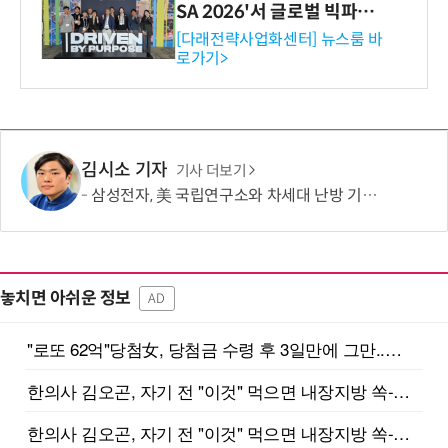
SA 2026'서 글로벌 빅파마
와의 비즈니스 미팅 지원…K
[다래전략사업화센터] 뉴스룸 바
로가기>
-바이오 해외 진출 교두보 확
보
김시소 기자
기사 더보기
삼성전자, 美 국립연구소와 차세대 난방 기술 개발한다
놓치면 아쉬운 정보
AD