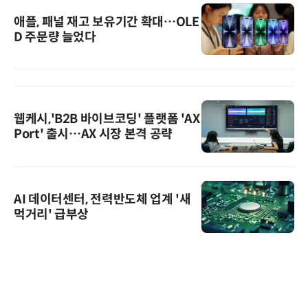
애플, 패널 재고 보유기간 확대…OLE
D 주문량 늘었다
웹케시,'B2B 바이브코딩' 플랫폼 'AX
Port' 출시…AX 시장 본격 공략
AI 데이터센터, 전력반도체 업계 '새
먹거리' 급부상