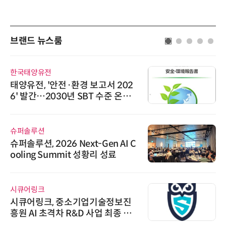
브랜드 뉴스룸
한국태양유전
태양유전, '안전·환경 보고서 202
6' 발간…2030년 SBT 수준 온실
가스 감축 추진
슈퍼솔루션
슈퍼솔루션, 2026 Next-Gen AI C
ooling Summit 성황리 성료
시큐어링크
시큐어링크, 중소기업기술정보진
흥원 AI 초격차 R&D 사업 최종 선
정