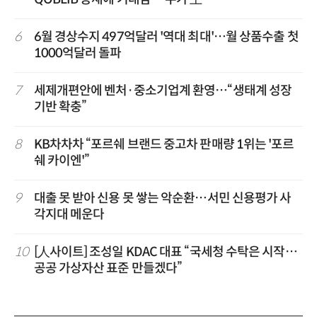
6
6월 경상수지 497억달러 '역대 최대'…월 상품수출 첫
1000억달러 돌파
7
세제개편안에 벤처·중소기업계 환영…“생태계 성장
기반 확충”
8
KB차차차 “포르쉐 브랜드 중고차 판매량 1위는 '포르
쉐 카이엔'”
9
대출 못 받아 신용 못 쌓는 악순환…서민 신용평가 사
각지대 메운다
10
[人사이트] 조성일 KDAC 대표 “국세청 수탁은 시작…
공공 가상자산 표준 만들겠다”