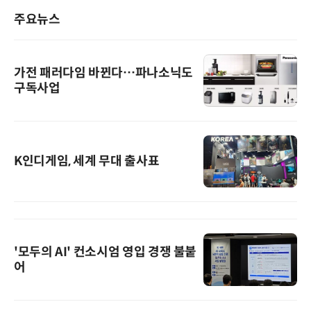
주요뉴스
가전 패러다임 바뀐다…파나소닉도
구독사업
K인디게임, 세계 무대 출사표
'모두의 AI' 컨소시엄 영입 경쟁 불붙
어