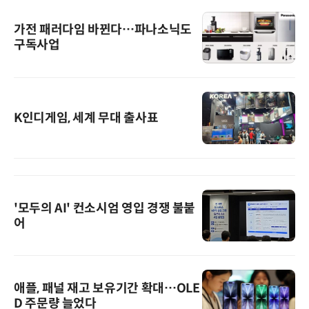
가전 패러다임 바뀐다…파나소닉도
구독사업
K인디게임, 세계 무대 출사표
'모두의 AI' 컨소시엄 영입 경쟁 불붙
어
애플, 패널 재고 보유기간 확대…OLE
D 주문량 늘었다