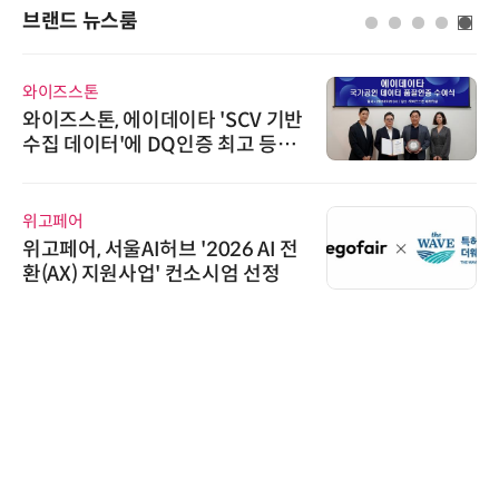
브랜드 뉴스룸
와이즈스톤
와이즈스톤, 에이데이타 'SCV 기반
수집 데이터'에 DQ인증 최고 등급
수여
위고페어
위고페어, 서울AI허브 '2026 AI 전
환(AX) 지원사업' 컨소시엄 선정