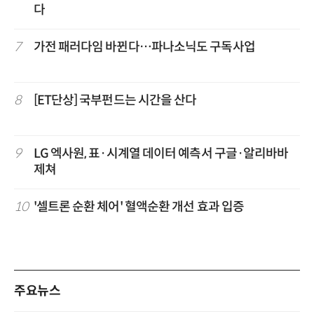
다
7
가전 패러다임 바뀐다…파나소닉도 구독사업
8
[ET단상] 국부펀드는 시간을 산다
9
LG 엑사원, 표·시계열 데이터 예측서 구글·알리바바
제쳐
10
'셀트론 순환 체어' 혈액순환 개선 효과 입증
주요뉴스