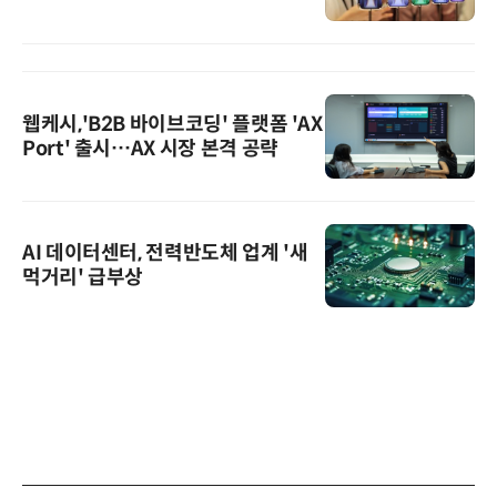
웹케시,'B2B 바이브코딩' 플랫폼 'AX
Port' 출시…AX 시장 본격 공략
AI 데이터센터, 전력반도체 업계 '새
먹거리' 급부상