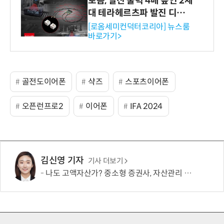
로옴, 발진 출력 4배 높인 2세
대 테라헤르츠파 발진 디바이
스 개발
[로옴세미컨덕터코리아] 뉴스룸
바로가기>
골전도이어폰
샥즈
스포츠이어폰
오픈런프로2
이어폰
IFA 2024
김신영 기자
기사 더보기
나도 고액자산가? 중소형 증권사, 자산관리 문턱 낮췄다