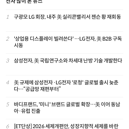
전자 많이 본 뉴스
1
구광모 LG 회장, 내주 美 실리콘밸리서 젠슨 황 재회동
2
'상업용 디스플레이 빌려쓴다' …LG전자, 美 B2B 구독
시동
3
삼성전자, 美 국립연구소와 차세대 난방 기술 개발한다
4
美 규제에 삼성전자·LG전자 '로청' 글로벌 출시 늦춘
다…“공급망 재편부터”
5
바디프랜드, '미니' 브랜드 글로벌 확장…美 이어 동남
아·유럽 진출
6
[ET단상] 2026 세제개편안, 성장지향적 세제를 바란