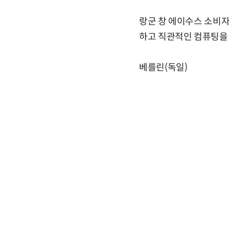
랑군 창 에이수스 소비자
하고 직관적인 컴퓨팅을 
베를린(독일)