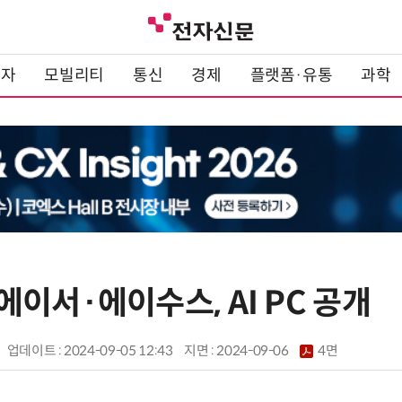
전자
모빌리티
통신
경제
플랫폼·유통
과학
4]에이서·에이수스, AI PC 공개
업데이트 : 2024-09-05 12:43
지면 :
2024-09-06
4면