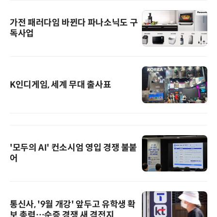
가전 패러다임 바뀐다 파나소닉도 구
독사업
K인디게임, 세계 무대 출사표
'모두의 AI' 컨소시엄 영입 경쟁 불붙
어
통신사, '9월 개강' 앞두고 유학생 확
보 총력…순증 경쟁 새 격전지