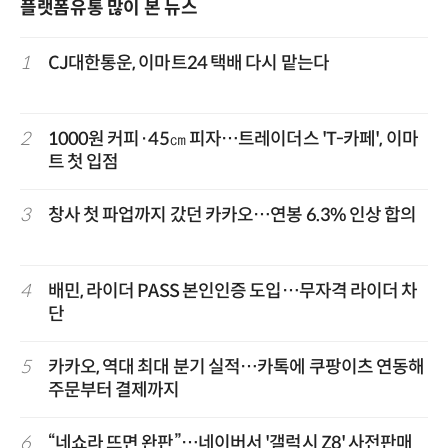
플랫폼유통 많이 본 뉴스
1
CJ대한통운, 이마트24 택배 다시 맡는다
2
1000원 커피·45㎝ 피자…트레이더스 'T-카페', 이마
트 첫 입점
3
창사 첫 파업까지 갔던 카카오…연봉 6.3% 인상 합의
4
배민, 라이더 PASS 본인인증 도입…무자격 라이더 차
단
5
카카오, 역대 최대 분기 실적…카톡에 쿠팡이츠 연동해
주문부터 결제까지
6
“네쇼라 뜨면 완판”…네이버서 '갤럭시 Z8' 사전판매