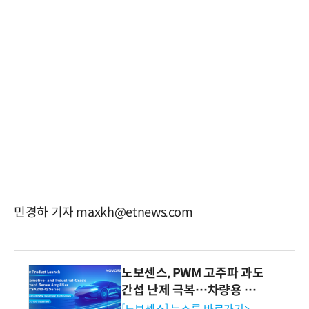
민경하 기자 maxkh@etnews.com
노보센스, PWM 고주파 과도
간섭 난제 극복…차량용 전
류 감지 증폭기