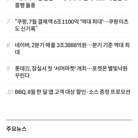
흥행 돌풍
7
“쿠팡, 7월 결제액 6조1100억 '역대 최대'…쿠팡이츠
도 신기록”
8
네이버, 2분기 매출 3조3888억원…분기 기준 역대 최
대
9
롯데百, 잠실서 첫 '서머마켓' 개최…포켓몬 별빛낙원
꾸린다
10
BBQ, 8월 한 달 앱 고객 대상 할인·소스 증정 프로모션
주요뉴스