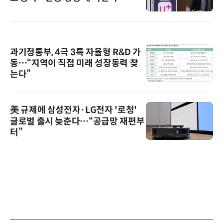
과기정통부, 4극 3특 자율형 R&D 가
동…“지역이 직접 미래 성장동력 찾
는다”
美 규제에 삼성전자·LG전자 '로청'
글로벌 출시 늦춘다…“공급망 재편부
터”