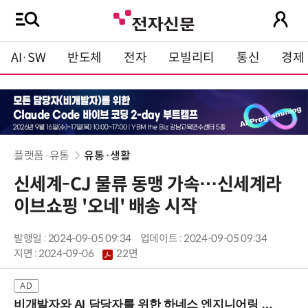
AI·SW
반도체
전자
모빌리티
통신
경제
플랫폼·유통
유통·생활
신세계-CJ 물류 동맹 가속…신세계라
이브쇼핑 '오네' 배송 시작
발행일 : 2024-09-05 09:34
업데이트 : 2024-09-05 09:34
지면 :
2024-09-06
22면
비개발자와 AI 담당자를 위한 하네스 엔지니어링 입문과정 (8/20 신논현역)