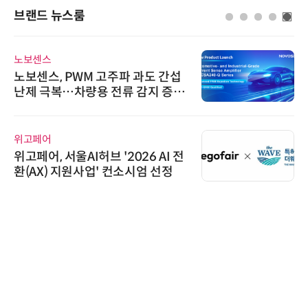
브랜드 뉴스룸
노보센스
노보센스, PWM 고주파 과도 간섭
난제 극복…차량용 전류 감지 증폭
기
위고페어
위고페어, 서울AI허브 '2026 AI 전
환(AX) 지원사업' 컨소시엄 선정