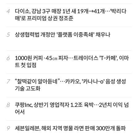
4
다이소, 강남 3구 매장 1년 새 19개→41개…'박리다
매'로 프리미엄 상권 정조준
5
상생협력법 개정안 '플랫폼 이중족쇄' 채우나
6
1000원 커피·45㎝ 피자…트레이더스 'T-카페', 이마
트 첫 입점
7
“찰떡같이 알아듣네”…카카오, '카나나-o' 음성 생성
기술 고도화
8
쿠팡Inc, 상반기 영업적자 1.2조 육박…2년치 이익 넘
어서
9
세븐일레븐, 해외 지역 명물 라면 판매 300만개 돌파