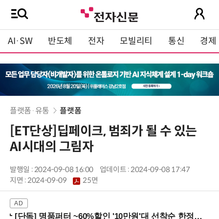
AI·SW
반도체
전자
모빌리티
통신
경제
플랫폼·유통
플랫폼
[ET단상]딥페이크, 범죄가 될 수 있는
AI시대의 그림자
발행일 : 2024-09-08 16:00
업데이트 : 2024-09-08 17:47
지면 :
2024-09-09
25면
[단독] 명품퍼터 ~60%할인 '10만원'대 선착순 한정판매!