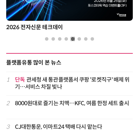
2026 전자신문 테크데이
플랫폼유통 많이 본 뉴스
1
단독
관세청 새 통관플랫폼서 쿠팡 '로켓직구' 배제 위
기…서비스 차질 빚나
2
8000원대로 즐기는 치맥…KFC, 여름 한정 세트 출시
3
CJ대한통운, 이마트24 택배 다시 맡는다