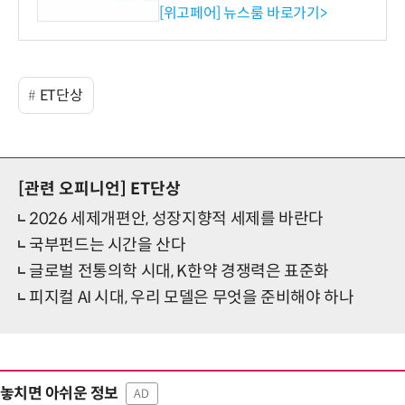
시엄 선정
[위고페어] 뉴스룸 바로가기>
ET단상
[관련 오피니언]
ET단상
2026 세제개편안, 성장지향적 세제를 바란다
국부펀드는 시간을 산다
글로벌 전통의학 시대, K한약 경쟁력은 표준화
피지컬 AI 시대, 우리 모델은 무엇을 준비해야 하나
놓치면 아쉬운 정보
AD