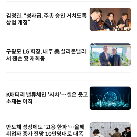
김정관, “성과급, 주총 승인 거치도록
상법 개정”
구광모 LG 회장, 내주 美 실리콘밸리
서 젠슨 황 재회동
K배터리 밸류체인 '시차'…셀은 웃고
소재는 아직
반도체 성장에도 '고용 한파'…올해
취업자 증가 전망 10만명대로 대폭