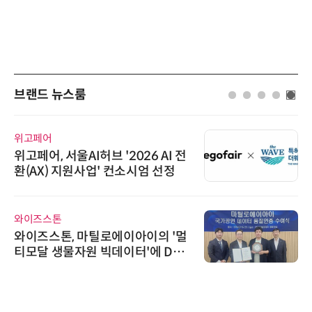
브랜드 뉴스룸
시큐어링크
AI허브 '2026 AI 전
시큐어링크, 
원사업' 컨소시엄 선정
흥원 AI 초격차
정
씨앤에프시스템
 마틸로에이아이의 '멀
씨앤에프시스템
원 빅데이터'에 DQ
산관리서비스에 A
급 수여
다래전략사업화센