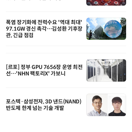
폭염 장기화에 전력수요 '역대 최대'
97.1GW 경신 촉각…김성환 기후장
관, 긴급 점검
[르포] 정부 GPU 7656장 운영 최전
선…'NHN 팩토리X' 가보니
포스텍·삼성전자, 3D 낸드(NAND)
반도체 한계 넘는 기술 개발