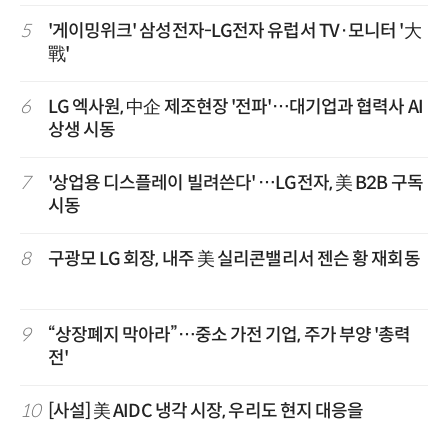
5
'게이밍위크' 삼성전자-LG전자 유럽서 TV·모니터 '大
戰'
6
LG 엑사원, 中企 제조현장 '전파'…대기업과 협력사 AI
상생 시동
7
'상업용 디스플레이 빌려쓴다' …LG전자, 美 B2B 구독
시동
8
구광모 LG 회장, 내주 美 실리콘밸리서 젠슨 황 재회동
9
“상장폐지 막아라”…중소 가전 기업, 주가 부양 '총력
전'
10
[사설] 美 AIDC 냉각 시장, 우리도 현지 대응을