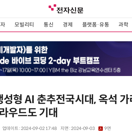
전자
모빌리티
통신
경제
플랫폼·유통
과학
성형 AI 춘추전국시대, 옥석 
라우드도 기대
업데이트 : 2024-09-02 17:48
지면 :
2024-09-03
9면