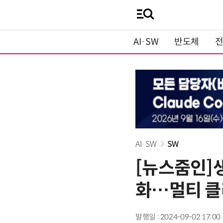
AI·SW
반도체
AI·SW
SW
[뉴스줌인]생
화…멀티 클
발행일 : 2024-09-02 17:00