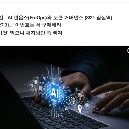
 : AI 핀옵스(FinOps)와 토큰 거버넌스 (8/21 잠실역)