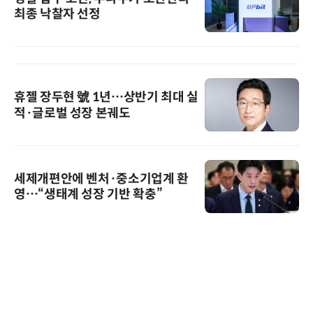
최종 낙찰자 선정
휴젤 장두현 號 1년…상반기 최대 실
적·글로벌 성장 본궤도
세제개편안에 벤처·중소기업계 환
영…“생태계 성장 기반 확충”