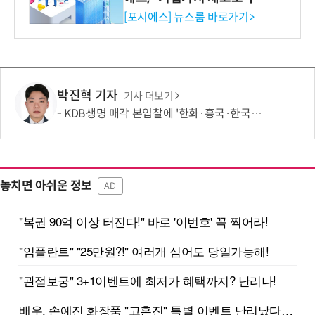
환원 강화” 계획 공시
[포시에스] 뉴스룸 바로가기>
박진혁 기자
기사 더보기
KDB생명 매각 본입찰에 '한화·흥국·한국금융' 참여
놓치면 아쉬운 정보
AD