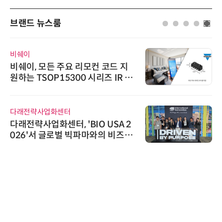
브랜드 뉴스룸
AIPD
모컨 코드 지
“특허분석도 AI와 함께
 시리즈 IR 수
'AX' 시대 본격화, 지
AI IP데이터분석사 탄
로옴세미컨덕터코리아
BIO USA 2
로옴, 발진 출력 4배 높
파마와의 비즈니
라헤르츠파 발진 디바이
이오 해외 진출
슈퍼솔루션
슈퍼솔루션, 2026 Next-
ooling Summit 성황