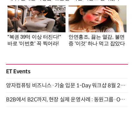
ET Events
양자컴퓨팅 비즈니스·기술 입문 1-Day 워크샵 8월 28일 개최
B2B에서 B2C까지, 현장 실제 운영사례 : 동원그룹·OCI·다이닝브랜즈그룹·당근 (8/27)