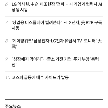
6
LG 엑사원, 中企 제조현장 '전파'…대기업과 협력사 AI
상생 시동
7
'상업용 디스플레이 빌려쓴다' …LG전자, 美 B2B 구독
시동
8
'게이밍위크' 삼성전자-LG전자 유럽서 TV·모니터 '大
戰'
9
“상장폐지 막아라”…중소 가전 기업, 주가 부양 '총력
전'
10
코스피 급등에 매수 사이드카 발동
주요뉴스