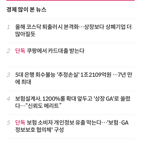
경제 많이 본 뉴스
1
올해 코스닥 퇴출러시 본격화…상장보다 상폐기업 더
많아질듯
2
단독
쿠팡에서 카드대출 받는다
3
5대 은행 회수불능 '추정손실' 1조2109억원 …7년 만
에 최대
4
보험설계사, 1200%룰 확대 앞두고 '상장 GA'로 쏠렸
다…“신뢰도 메리트”
5
단독
보험 소비자 개인정보 유출 막는다…'보험·GA
정보보호 협의체' 구성