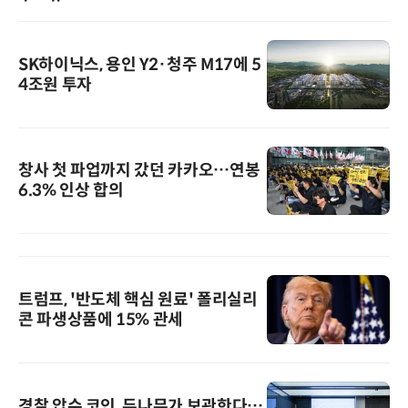
SK하이닉스, 용인 Y2·청주 M17에 5
4조원 투자
창사 첫 파업까지 갔던 카카오…연봉
6.3% 인상 합의
트럼프, '반도체 핵심 원료' 폴리실리
콘 파생상품에 15% 관세
경찰 압수 코인, 두나무가 보관한다…