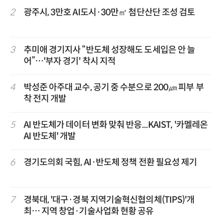
2
광주시, 3만호 AI도시·30만㎡ 첨단산단 조성 검토
3
추미애 경기지사 “반도체 성장해도 도세입은 안 늘
어”…'부자 경기' 착시 지적
4
박성준 아주대 교수, 공기 중 수분으로 200㎛ 피부 부
착 전지 개발
5
AI 반도체가 데이터 변화 맞춰 반응...KAIST, '카멜레온
AI 반도체' 개발
6
경기도의회 국힘, AI·반도체 정책 전환 필요성 제기
7
경북대, '대구·경북 지역기술혁신협의체(TIPS)'개
최… 지역 창업·기술사업화 현황 공유