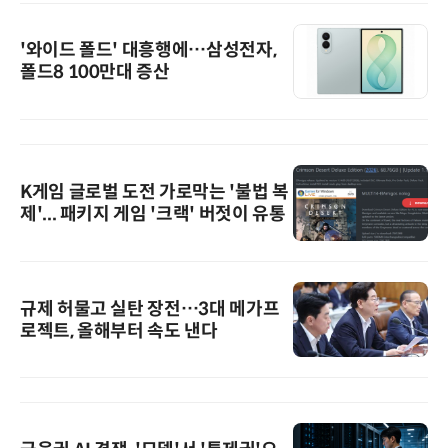
'와이드 폴드' 대흥행에…삼성전자,
폴드8 100만대 증산
K게임 글로벌 도전 가로막는 '불법 복
제'... 패키지 게임 '크랙' 버젓이 유통
규제 허물고 실탄 장전…3대 메가프
로젝트, 올해부터 속도 낸다