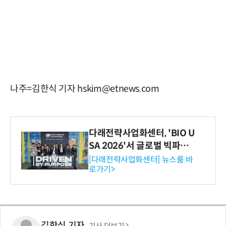
나주=김한식 기자 hskim@etnews.com
다래전략사업화센터, 'BIO U
SA 2026'서 글로벌 빅파마
와의 비즈니스 미팅 지원…K
[다래전략사업화센터] 뉴스룸 바
로가기>
-바이오 해외 진출 교두보 확
보
김한식 기자
기사 더보기