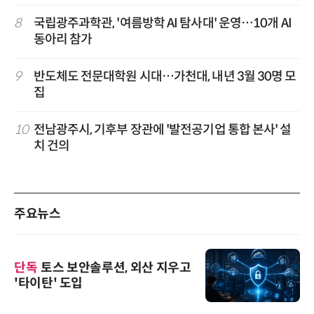
8
국립광주과학관, '여름방학 AI 탐사대' 운영…10개 AI
동아리 참가
9
반도체도 전문대학원 시대…가천대, 내년 3월 30명 모
집
10
전남광주시, 기후부 장관에 '발전공기업 통합 본사' 설
치 건의
주요뉴스
단독
토스 보안솔루션, 외산 지우고
'타이탄' 도입