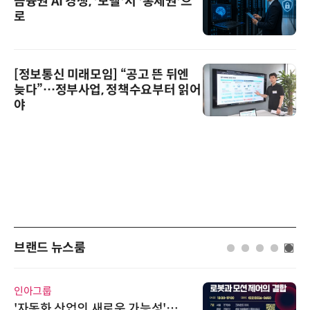
금융권 AI 경쟁, '모델'서 '통제권'으
로
[정보통신 미래모임] “공고 뜬 뒤엔
늦다”…정부사업, 정책수요부터 읽어
야
브랜드 뉴스룸
인아그룹
'자동화 산업의 새로운 가능성'…