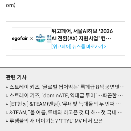
om)
위고페어, 서울AI허브 '2026
AI 전환(AX) 지원사업' 컨소
시엄 선정
[위고페어] 뉴스룸 바로가기>
관련 기사
스트레이 키즈, '글로벌 씹어먹는' 록페급 8색 공연맛…'dominATE' 서울 솔로무대(현장)
스트레이 키즈, “dominATE, 역대급 투어”…화끈한 록힙합맛 오프닝 선사(현장)
[ET현장] &TEAM(앤팀), '루네빛 늑대돌의 두 번째 발자국'…韓 첫 아레나 단콘 성료(종합)
&TEAM, “올 여름, 루네와 하고픈 것 다 해…첫 국내 아레나콘 설렘 드러내(현장)
루셈블의 새 이야기는? 'TTYL' MV 티저 오픈