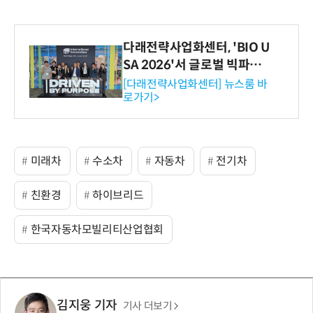
다래전략사업화센터, 'BIO U
SA 2026'서 글로벌 빅파마
와의 비즈니스 미팅 지원…K
[다래전략사업화센터] 뉴스룸 바
로가기>
-바이오 해외 진출 교두보 확
보
미래차
수소차
자동차
전기차
친환경
하이브리드
한국자동차모빌리티산업협회
김지웅 기자
기사 더보기