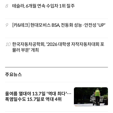
8
테슬라, 6개월 연속 수입차 1위 질주
9
[카&테크] 현대모비스 BSA, 전동화 성능·안전성 'UP'
10
한국자동차공학회, '2026 대학생 자작자동차대회 포
뮬러 부문' 개최
주요뉴스
올여름 열대야 13.7일 '역대 최다'…
폭염일수도 15.7일로 역대 4위