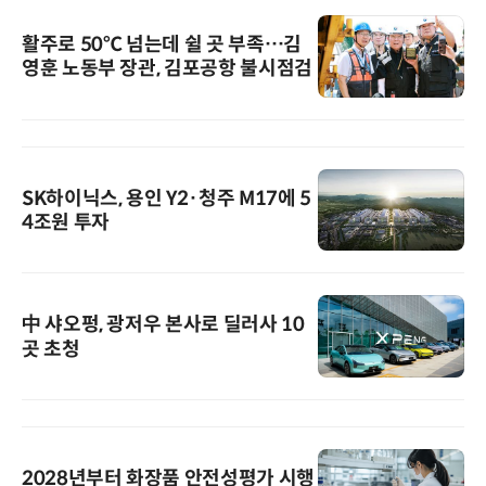
활주로 50℃ 넘는데 쉴 곳 부족…김
영훈 노동부 장관, 김포공항 불시점검
SK하이닉스, 용인 Y2·청주 M17에 5
4조원 투자
中 샤오펑, 광저우 본사로 딜러사 10
곳 초청
2028년부터 화장품 안전성평가 시행