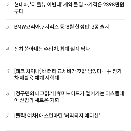
2
현대차, '디 올뉴 아반떼' 계약 돌입…가격은 2398만원
부터
3
BMW코리아, 7시리즈 등 '8월 한정판' 3종 출시
4
신차 쏟아내는 수입차, 최대 실적 찍나
5
[테크 차이나] 배터리 교체비가 찻값 넘었다…中 전기
차 재활용 체계 시험대
6
[정구민의 테크읽기] 휴머노이드가 열어가는 디스플레
이 산업의 새로운 기회
7
[클릭! 이차] 애스턴마틴 '헤리티지 에디션'