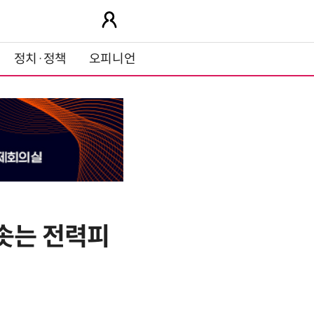
정치·정책
오피니언
치솟는 전력피