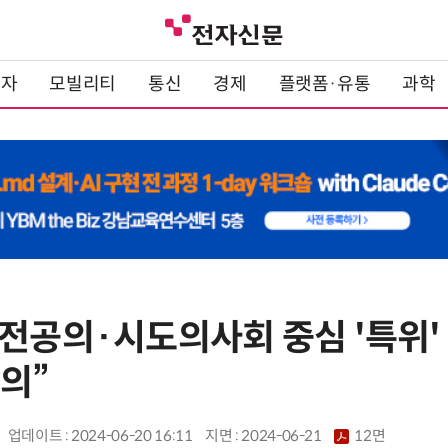
전자
모빌리티
통신
경제
플랫폼·유통
과학
·전공의·시도의사회 중심 '특위'
의”
업데이트 : 2024-06-20 16:11
지면 :
2024-06-21
12면