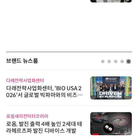
브랜드 뉴스룸
다래전략사업화센터
다래전략사업화센터, 'BIO USA 2
026'서 글로벌 빅파마와의 비즈니
스 미팅 지원…K-바이오 해외 진출
교두보 확보
로옴세미컨덕터코리아
로옴, 발진 출력 4배 높인 2세대 테
라헤르츠파 발진 디바이스 개발