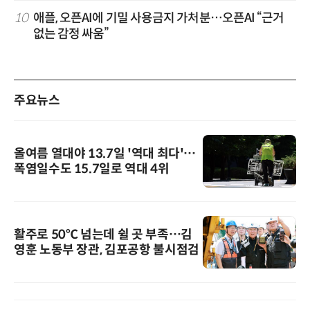
10
애플, 오픈AI에 기밀 사용금지 가처분…오픈AI “근거
없는 감정 싸움”
주요뉴스
올여름 열대야 13.7일 '역대 최다'…
폭염일수도 15.7일로 역대 4위
활주로 50℃ 넘는데 쉴 곳 부족…김
영훈 노동부 장관, 김포공항 불시점검