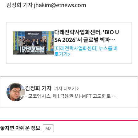
김정희 기자 jhakim@etnews.com
다래전략사업화센터, 'BIO U
SA 2026'서 글로벌 빅파마
와의 비즈니스 미팅 지원…K
[다래전략사업화센터] 뉴스룸 바
로가기>
-바이오 해외 진출 교두보 확
보
김정희 기자
기사 더보기
모코엠시스, 제1금융권 MI-MFT 고도화로 대규모 인프라 통합 역량 입증
놓치면 아쉬운 정보
AD