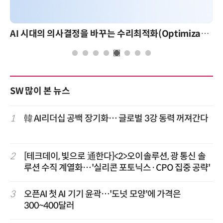
AI 시대의 의사결정을 바꾸는 수리최적화(Optimization): 실제 산업 적용 사례와 활용 전략
SW 많이 본 뉴스
1
韓 AI리더십 공백 장기화… 글로벌 3강 동력 꺼져간다
2
[테크데이, 빛으로 通한다]<2>오이솔루션, 광 통신 솔
루션 수직 계열화…'실리콘 포토닉스·CPO 집중 공략'
3
오픈AI 첫 AI 기기 윤곽…'도넛 모양'에 가격은
300~400달러