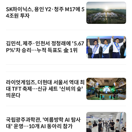
SK하이닉스, 용인 Y2·청주 M17에 5
4조원 투자
김민석, 제주·인천서 정청래에 '5.67
P%'차 승리…누적 득표도 金 1위
라이엇게임즈, 더현대 서울서 역대 최
대 TFT 축제…신규 세트 '신비의 숲'
띄운다
국립광주과학관, '여름방학 AI 탐사
대' 운영…10개 AI 동아리 참가