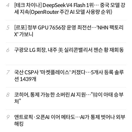
4
[테크 차이나] DeepSeek V4 Flash 1위… 중국 모델 강
세 지속(OpenRouter 주간 AI 모델 사용량 순위)
5
[르포] 정부 GPU 7656장 운영 최전선…'NHN 팩토리
X' 가보니
6
구광모 LG 회장, 내주 美 실리콘밸리서 젠슨 황 재회동
7
국산 CSP사 '마켓플레이스' 커졌다…5개사 등록 솔루
션 1439개
8
코히어, 통제 가능한 소버린 AI 지원…“韓이 아태 승부
처”
9
앤트로픽·오픈AI 이어 메타도…AI가 통제 벗어나 외부
해킹