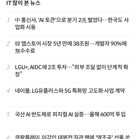
IT 많이 본 뉴스
1
中 통신사, 'AI 토큰'으로 분기 2兆 벌었다…한국도 사
업화 시동
2
韓 앱스토어 시장 5년 만에 38조원…개발자 90%에
無수수료
3
LGU+, AIDC에 2조 투자…“외부 조달 없이 단계적 확
장”
4
네이블, LG유플러스와 5G 특화망 고도화 사업 계약
5
국산 AI 반도체로 피지컬 AI 실증…올해 600억 투입
6
쿠팡플레이, 이강인 데뷔전 직관 팬에 '역조공' 선물 쏜