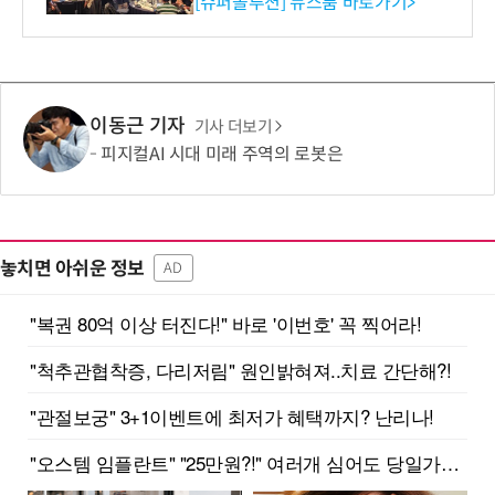
리 성료
[슈퍼솔루션] 뉴스룸 바로가기>
이동근 기자
기사 더보기
피지컬AI 시대 미래 주역의 로봇은
놓치면 아쉬운 정보
AD