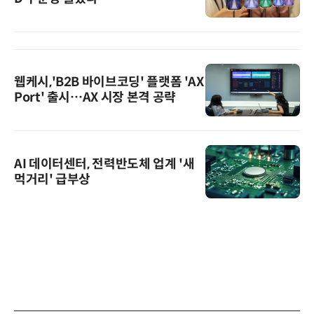
웹케시,'B2B 바이브코딩' 플랫폼 'AX
Port' 출시…AX 시장 본격 공략
AI 데이터센터, 전력반도체 업계 '새
먹거리' 급부상