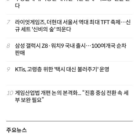
다
7
라이엇게임즈, 더현대 서울서 역대 최대 TFT 축제…신
규 세트 '신비의 숲' 띄운다
8
삼성 갤럭시 Z8·워치9 국내 출시…100여개국 순차
판매
9
KTis, 고령층 위한 '택시 대신 불러주기' 운영
10
게임산업법 개편 논의 본격화... “진흥 중심 전환 속 세
부 보완 필요”
주요뉴스