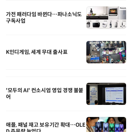
가전 패러다임 바뀐다…파나소닉도
구독사업
K인디게임, 세계 무대 출사표
'모두의 AI' 컨소시엄 영입 경쟁 불붙
어
애플, 패널 재고 보유기간 확대…OLE
D 주문량 늘었다