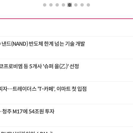
 낸드(NAND) 반도체 한계 넘는 기술 개발
프로비엠 등 5개사 '슈퍼 을(乙)' 선정
 피자…트레이더스 'T-카페', 이마트 첫 입점
2·청주 M17에 54조원 투자