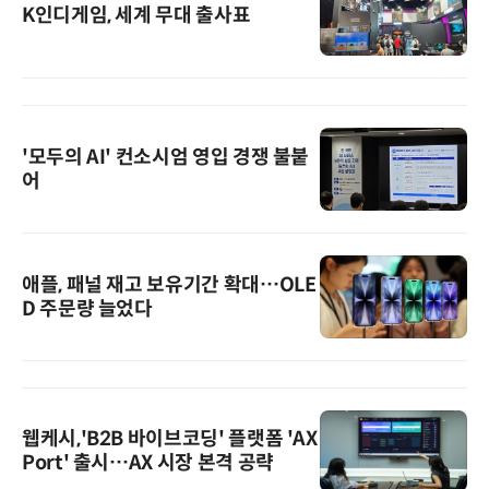
K인디게임, 세계 무대 출사표
'모두의 AI' 컨소시엄 영입 경쟁 불붙
어
애플, 패널 재고 보유기간 확대…OLE
D 주문량 늘었다
웹케시,'B2B 바이브코딩' 플랫폼 'AX
Port' 출시…AX 시장 본격 공략