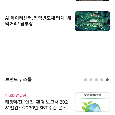
AI 데이터센터, 전력반도체 업계 '새
먹거리' 급부상
브랜드 뉴스룸
한국태양유전
태양유전, '안전·환경 보고서 202
6' 발간…2030년 SBT 수준 온실
가스 감축 추진