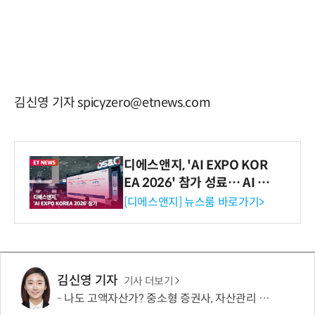
김신영 기자 spicyzero@etnews.com
디에스앤지, 'AI EXPO KOR
EA 2026' 참가 성료… AI 전
생애주기 아우르는 통합 솔루
[디에스앤지] 뉴스룸 바로가기>
션 선봬 [영상]
김신영 기자
기사 더보기
나도 고액자산가? 중소형 증권사, 자산관리 문턱 낮췄다