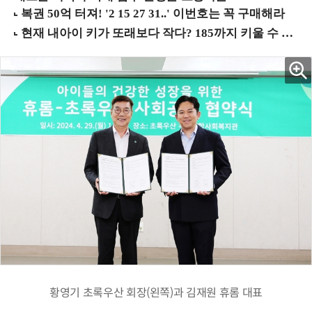
황영기 초록우산 회장(왼쪽)과 김재원 휴롬 대표