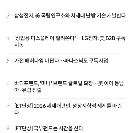
3
삼성전자, 美 국립연구소와 차세대 난방 기술 개발한다
4
'상업용 디스플레이 빌려쓴다' …LG전자, 美 B2B 구독
시동
5
가전 패러다임 바뀐다…파나소닉도 구독사업
6
바디프랜드, '미니' 브랜드 글로벌 확장…美 이어 동남
아·유럽 진출
7
[ET단상] 2026 세제개편안, 성장지향적 세제를 바란
다
8
[ET단상] 국부펀드는 시간을 산다