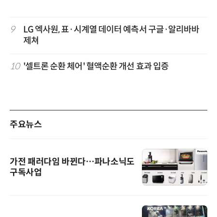
9
LG 엑사원, 표·시계열 데이터 예측서 구글·알리바바
제쳐
10
'셀트론 순환 체어' 혈액순환 개선 효과 입증
주요뉴스
가전 패러다임 바뀐다…파나소닉도
구독사업