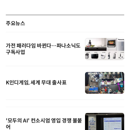
주요뉴스
가전 패러다임 바뀐다…파나소닉도
구독사업
K인디게임, 세계 무대 출사표
'모두의 AI' 컨소시엄 영입 경쟁 불붙
어