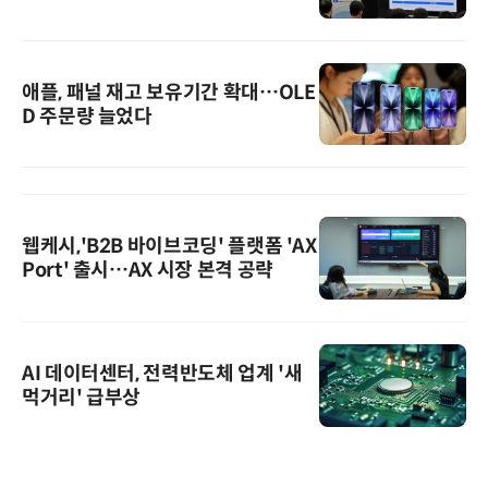
애플, 패널 재고 보유기간 확대…OLE
D 주문량 늘었다
웹케시,'B2B 바이브코딩' 플랫폼 'AX
Port' 출시…AX 시장 본격 공략
AI 데이터센터, 전력반도체 업계 '새
먹거리' 급부상