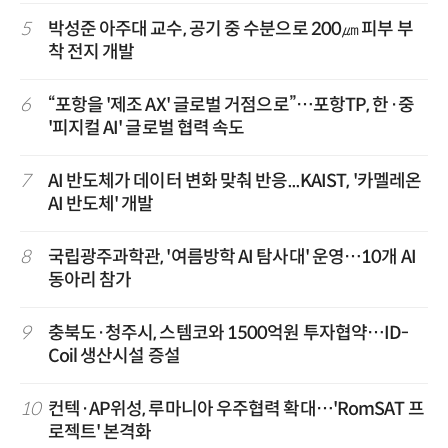
5
박성준 아주대 교수, 공기 중 수분으로 200㎛ 피부 부
착 전지 개발
6
“포항을 '제조 AX' 글로벌 거점으로”…포항TP, 한·중
'피지컬 AI' 글로벌 협력 속도
7
AI 반도체가 데이터 변화 맞춰 반응...KAIST, '카멜레온
AI 반도체' 개발
8
국립광주과학관, '여름방학 AI 탐사대' 운영…10개 AI
동아리 참가
9
충북도·청주시, 스템코와 1500억원 투자협약…ID-
Coil 생산시설 증설
10
컨텍·AP위성, 루마니아 우주협력 확대…'RomSAT 프
로젝트' 본격화