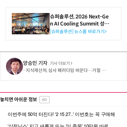
슈퍼솔루션, 2026 Next-Ge
n AI Cooling Summit 성황
리 성료
[슈퍼솔루션] 뉴스룸 바로가기>
양승민 기자
기사 더보기
지식재산처, 심사 패러다임 바꾼다…거절 중심에서 '권리 설계'로 전환
놓치면 아쉬운 정보
AD