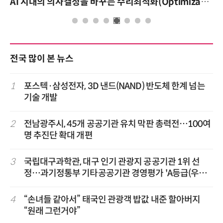
AI 시대의 의사결정을 바꾸는 수리최적화(Optimization): 실제 산업 적용 사례와 활용 전략
AI 핀옵스 실전 
전국 많이 본 뉴스
1
포스텍·삼성전자, 3D 낸드(NAND) 반도체 한계 넘는
기술 개발
2
전남광주시, 45개 공공기관 유치 막판 총력전…100여
명 추진단 확대 개편
3
국립대구과학관, 대구 인기 관광지 공공기관 1위 선
정…과기정통부 기타공공기관 경영평가 'A등급(우수)'
겹경사
4
“손녀들 같아서” 태국인 관광객 밥값 내준 할아버지
“원래 그런거야”