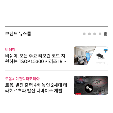
브랜드 뉴스룸
AIPD
든 주요 리모컨 코드 지
“특허분석도 
P15300 시리즈 IR 수
'AX' 시대 
AI IP데이터
덕터코리아
에이블스토어
 출력 4배 높인 2세대 테
시놀로지, S
 발진 디바이스 개발
상 보안 카메
트너십 체결
슈퍼솔루션