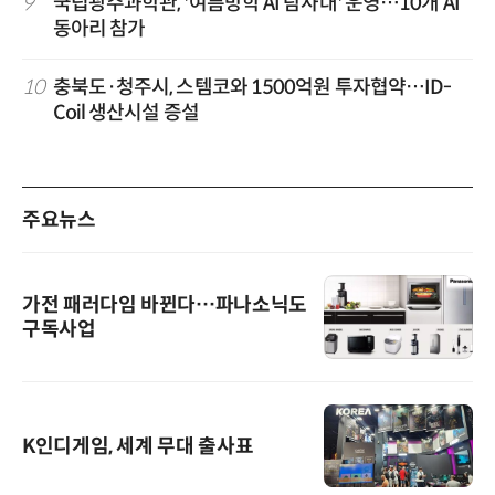
9
국립광주과학관, '여름방학 AI 탐사대' 운영…10개 AI
동아리 참가
10
충북도·청주시, 스템코와 1500억원 투자협약…ID-
Coil 생산시설 증설
주요뉴스
가전 패러다임 바뀐다…파나소닉도
구독사업
K인디게임, 세계 무대 출사표