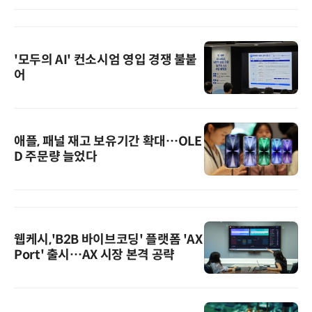
'모두의 AI' 컨소시엄 영입 경쟁 불붙
어
애플, 패널 재고 보유기간 확대…OLE
D 주문량 늘었다
웹케시,'B2B 바이브코딩' 플랫폼 'AX
Port' 출시…AX 시장 본격 공략