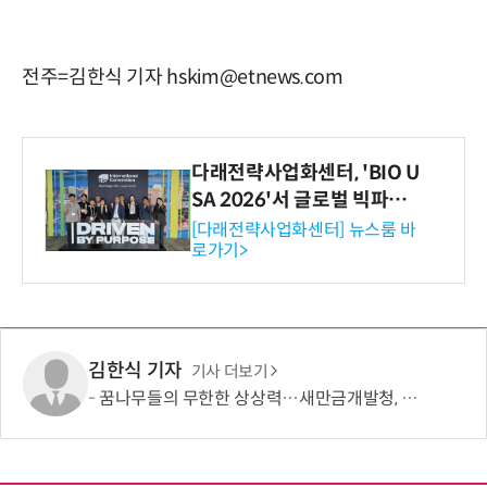
전주=김한식 기자 hskim@etnews.com
다래전략사업화센터, 'BIO U
SA 2026'서 글로벌 빅파마
와의 비즈니스 미팅 지원…K
[다래전략사업화센터] 뉴스룸 바
로가기>
-바이오 해외 진출 교두보 확
보
김한식 기자
기사 더보기
꿈나무들의 무한한 상상력…새만금개발청, '2026 새만금 가족사랑 그림그리기 대회' 성료