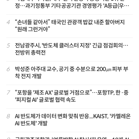
정…과기정통부 기타공공기관 경영평가 'A등급(우수)'
겹경사
4
“손녀들 같아서” 태국인 관광객 밥값 내준 할아버지
“원래 그런거야”
5
전남광주시, '반도체 클러스터 지정' 긴급 점검회의…
전방위 총력전
6
박성준 아주대 교수, 공기 중 수분으로 200㎛ 피부 부
착 전지 개발
7
“포항을 '제조 AX' 글로벌 거점으로”…포항TP, 한·중
'피지컬 AI' 글로벌 협력 속도
8
AI 반도체가 데이터 변화 맞춰 반응...KAIST, '카멜레온
AI 반도체' 개발