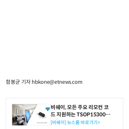
함봉균 기자 hbkone@etnews.com
비쉐이, 모든 주요 리모컨 코
드 지원하는 TSOP15300 시
리즈 IR 수신기 출시
[비쉐이] 뉴스룸 바로가기>