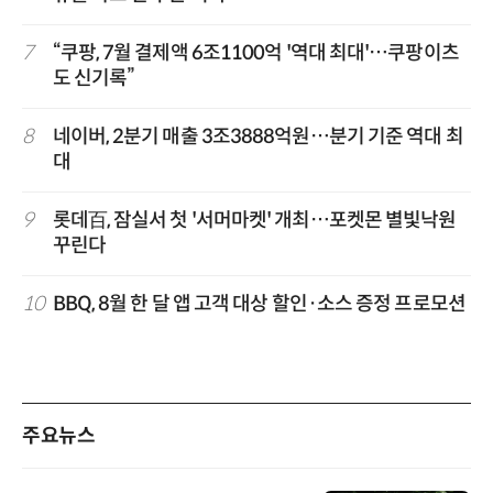
7
“쿠팡, 7월 결제액 6조1100억 '역대 최대'…쿠팡이츠
도 신기록”
8
네이버, 2분기 매출 3조3888억원…분기 기준 역대 최
대
9
롯데百, 잠실서 첫 '서머마켓' 개최…포켓몬 별빛낙원
꾸린다
10
BBQ, 8월 한 달 앱 고객 대상 할인·소스 증정 프로모션
주요뉴스