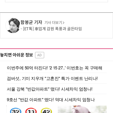
함봉균 기자
기사 더보기
[ET톡] 車업계 감원 폭풍과 골든타임
놓치면 아쉬운 정보
AD