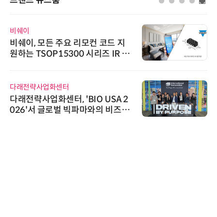
브랜드 뉴스룸
비쉐이
비쉐이, 모든 주요 리모컨 코드 지
원하는 TSOP15300 시리즈 IR 수
신기 출시
다래전략사업화센터
다래전략사업화센터, 'BIO USA 2
026'서 글로벌 빅파마와의 비즈니
스 미팅 지원…K-바이오 해외 진출
교두보 확보