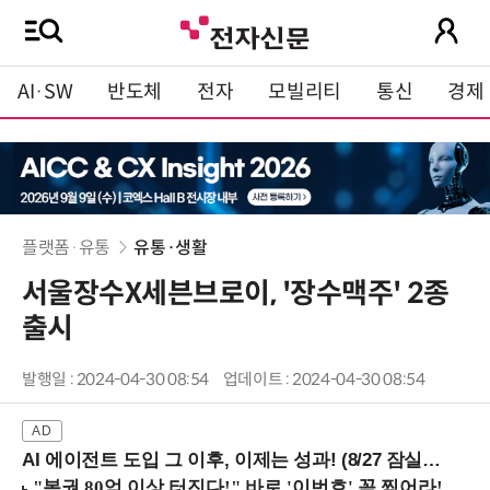
AI·SW
반도체
전자
모빌리티
통신
경제
플랫폼·유통
유통·생활
서울장수X세븐브로이, '장수맥주' 2종
출시
발행일 : 2024-04-30 08:54
업데이트 : 2024-04-30 08:54
AI 에이전트 도입 그 이후, 이제는 성과! (8/27 잠실역)