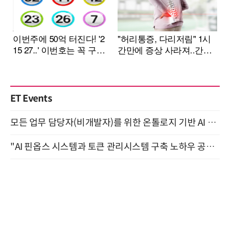
ET Events
모든 업무 담당자(비개발자)를 위한 온톨로지 기반 AI 지식체계 설계 1-day 워크숍 8월 20일 개최
"AI 핀옵스 시스템과 토큰 관리시스템 구축 노하우 공개" 잠실 한국광고문화회관 2층 대회의실 (8/21)