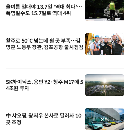
올여름 열대야 13.7일 '역대 최다'…
폭염일수도 15.7일로 역대 4위
활주로 50℃ 넘는데 쉴 곳 부족…김
영훈 노동부 장관, 김포공항 불시점검
SK하이닉스, 용인 Y2·청주 M17에 5
4조원 투자
中 샤오펑, 광저우 본사로 딜러사 10
곳 초청