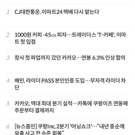
1
CJ대한통운, 이마트24 택배 다시 맡는다
2
1000원 커피·45㎝ 피자…트레이더스 'T-카페', 이마
트 첫 입점
3
창사 첫 파업까지 갔던 카카오…연봉 6.3% 인상 합의
4
배민, 라이더 PASS 본인인증 도입…무자격 라이더 차
단
5
카카오, 역대 최대 분기 실적…카톡에 쿠팡이츠 연동해
주문부터 결제까지
6
[뉴스줌인] 쿠팡Inc, 2분기 '어닝쇼크'…“내년 중순께
유출 사고 전 수준 회복”