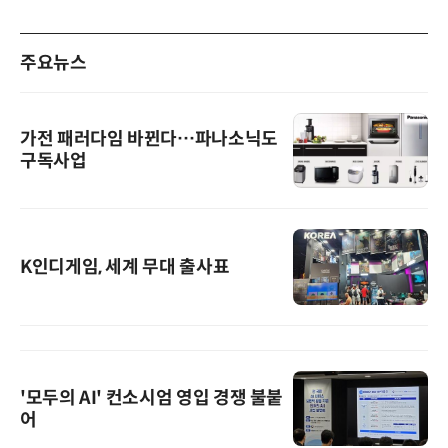
주요뉴스
가전 패러다임 바뀐다…파나소닉도
구독사업
K인디게임, 세계 무대 출사표
'모두의 AI' 컨소시엄 영입 경쟁 불붙
어