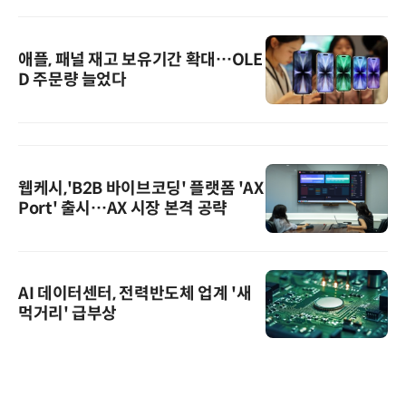
애플, 패널 재고 보유기간 확대…OLE
D 주문량 늘었다
웹케시,'B2B 바이브코딩' 플랫폼 'AX
Port' 출시…AX 시장 본격 공략
AI 데이터센터, 전력반도체 업계 '새
먹거리' 급부상