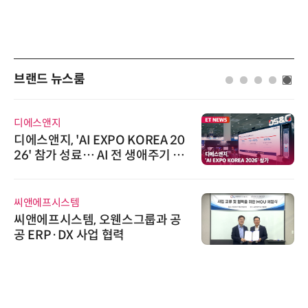
브랜드 뉴스룸
디에스앤지
디에스앤지, 'AI EXPO KOREA 20
26' 참가 성료… AI 전 생애주기 아
우르는 통합 솔루션 선봬
씨앤에프시스템
씨앤에프시스템, 오웬스그룹과 공
공 ERP·DX 사업 협력