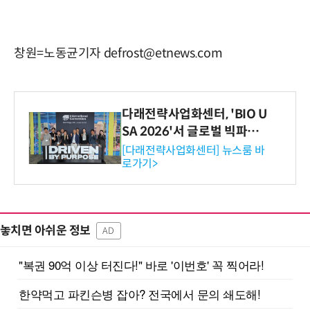
창원=노동균기자 defrost@etnews.com
다래전략사업화센터, 'BIO U
SA 2026'서 글로벌 빅파마
와의 비즈니스 미팅 지원…K
[다래전략사업화센터] 뉴스룸 바
로가기>
-바이오 해외 진출 교두보 확
보
놓치면 아쉬운 정보
AD