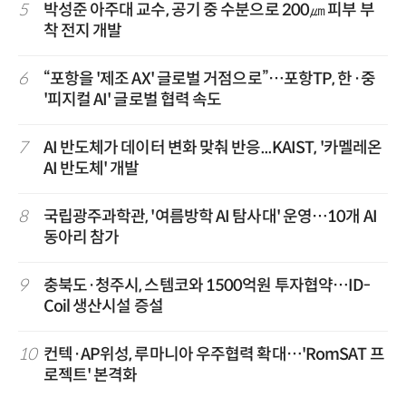
5
박성준 아주대 교수, 공기 중 수분으로 200㎛ 피부 부
착 전지 개발
6
“포항을 '제조 AX' 글로벌 거점으로”…포항TP, 한·중
'피지컬 AI' 글로벌 협력 속도
7
AI 반도체가 데이터 변화 맞춰 반응...KAIST, '카멜레온
AI 반도체' 개발
8
국립광주과학관, '여름방학 AI 탐사대' 운영…10개 AI
동아리 참가
9
충북도·청주시, 스템코와 1500억원 투자협약…ID-
Coil 생산시설 증설
10
컨텍·AP위성, 루마니아 우주협력 확대…'RomSAT 프
로젝트' 본격화