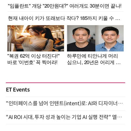
ET Events
"인터페이스를 넘어 인텐트(intent)로: AI와 디자이너가 함께 만드는 공존의 UX" 강남역 (9/2)
"AI ROI 시대, 투자 성과 높이는 기업 AI 실행 전략" 엘타워 6층 (9월 18일)