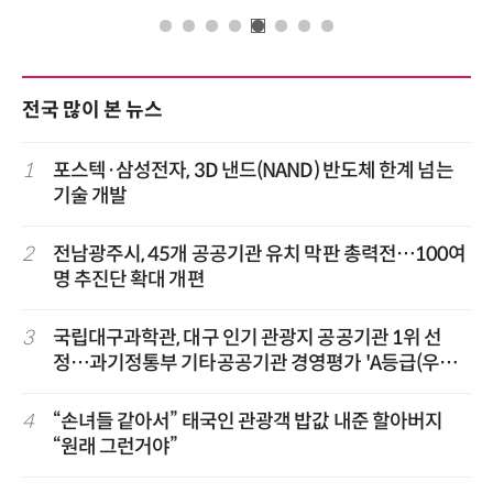
전국 많이 본 뉴스
1
포스텍·삼성전자, 3D 낸드(NAND) 반도체 한계 넘는
기술 개발
2
전남광주시, 45개 공공기관 유치 막판 총력전…100여
명 추진단 확대 개편
3
국립대구과학관, 대구 인기 관광지 공공기관 1위 선
정…과기정통부 기타공공기관 경영평가 'A등급(우수)'
겹경사
4
“손녀들 같아서” 태국인 관광객 밥값 내준 할아버지
“원래 그런거야”