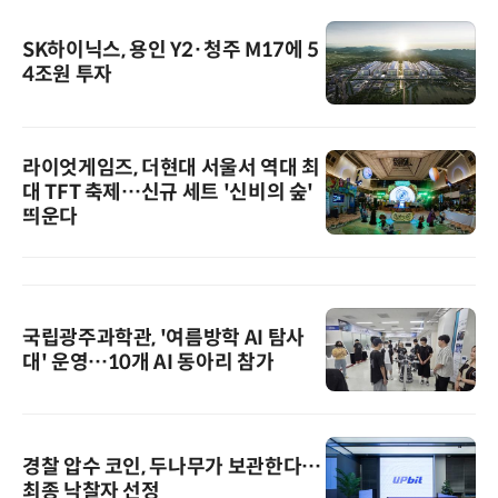
SK하이닉스, 용인 Y2·청주 M17에 5
4조원 투자
라이엇게임즈, 더현대 서울서 역대 최
대 TFT 축제…신규 세트 '신비의 숲'
띄운다
국립광주과학관, '여름방학 AI 탐사
대' 운영…10개 AI 동아리 참가
경찰 압수 코인, 두나무가 보관한다…
최종 낙찰자 선정