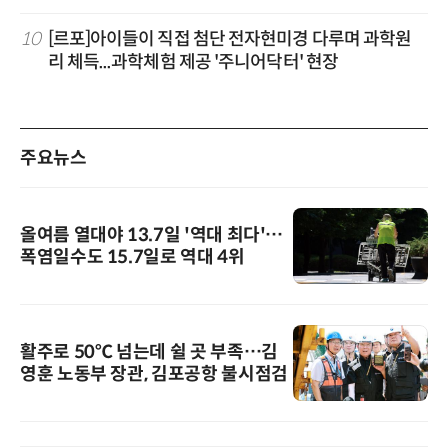
10
[르포]아이들이 직접 첨단 전자현미경 다루며 과학원
리 체득...과학체험 제공 '주니어닥터' 현장
주요뉴스
올여름 열대야 13.7일 '역대 최다'…
폭염일수도 15.7일로 역대 4위
활주로 50℃ 넘는데 쉴 곳 부족…김
영훈 노동부 장관, 김포공항 불시점검