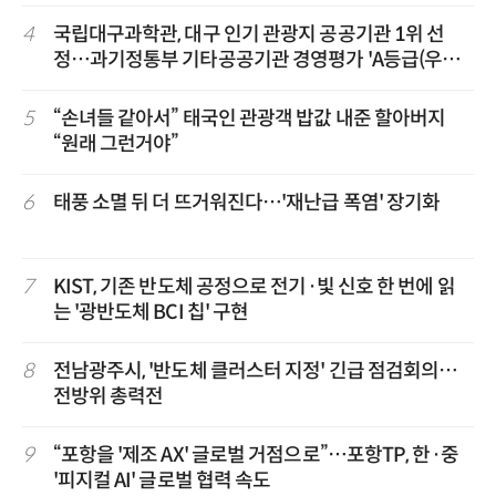
4
국립대구과학관, 대구 인기 관광지 공공기관 1위 선
정…과기정통부 기타공공기관 경영평가 'A등급(우수)'
겹경사
5
“손녀들 같아서” 태국인 관광객 밥값 내준 할아버지
“원래 그런거야”
6
태풍 소멸 뒤 더 뜨거워진다…'재난급 폭염' 장기화
7
KIST, 기존 반도체 공정으로 전기·빛 신호 한 번에 읽
는 '광반도체 BCI 칩' 구현
8
전남광주시, '반도체 클러스터 지정' 긴급 점검회의…
전방위 총력전
9
“포항을 '제조 AX' 글로벌 거점으로”…포항TP, 한·중
'피지컬 AI' 글로벌 협력 속도