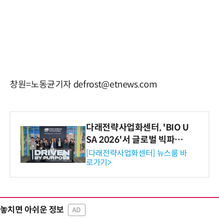
창원=노동균기자 defrost@etnews.com
다래전략사업화센터, 'BIO U
SA 2026'서 글로벌 빅파마
와의 비즈니스 미팅 지원…K
[다래전략사업화센터] 뉴스룸 바
로가기>
-바이오 해외 진출 교두보 확
보
놓치면 아쉬운 정보
AD