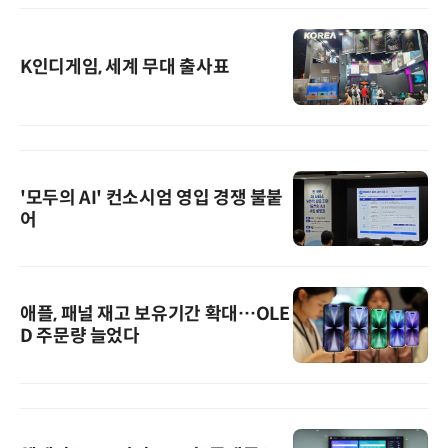
K인디게임, 세계 무대 출사표
'모두의 AI' 컨소시엄 영입 경쟁 불붙
어
애플, 패널 재고 보유기간 확대…OLE
D 주문량 늘었다