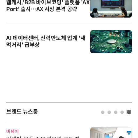
웹케시,'B2B 바이브코딩' 플랫폼 'AX
Port' 출시…AX 시장 본격 공략
AI 데이터센터, 전력반도체 업계 '새
먹거리' 급부상
브랜드 뉴스룸
비쉐이