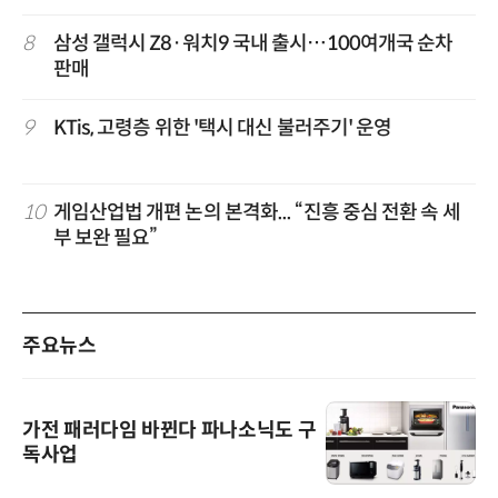
8
삼성 갤럭시 Z8·워치9 국내 출시…100여개국 순차
판매
9
KTis, 고령층 위한 '택시 대신 불러주기' 운영
10
게임산업법 개편 논의 본격화... “진흥 중심 전환 속 세
부 보완 필요”
주요뉴스
가전 패러다임 바뀐다 파나소닉도 구
독사업