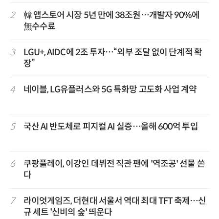
2
韓 앱스토어 시장 5년 만에 38조원…개발자 90%에
無수수료
3
LGU+, AIDC에 2조 투자…“외부 조달 없이 단계적 확
장”
4
네이블, LG유플러스와 5G 특화망 고도화 사업 계약
5
국산 AI 반도체로 피지컬 AI 실증…올해 600억 투입
6
쿠팡플레이, 이강인 데뷔전 직관 팬에 '역조공' 선물 쏜
다
7
라이엇게임즈, 더현대 서울서 역대 최대 TFT 축제…신
규 세트 '신비의 숲' 띄운다