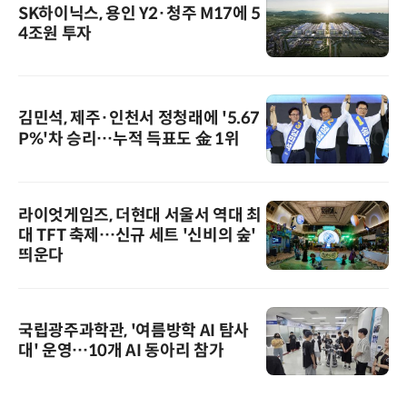
SK하이닉스, 용인 Y2·청주 M17에 5
4조원 투자
김민석, 제주·인천서 정청래에 '5.67
P%'차 승리…누적 득표도 金 1위
라이엇게임즈, 더현대 서울서 역대 최
대 TFT 축제…신규 세트 '신비의 숲'
띄운다
국립광주과학관, '여름방학 AI 탐사
대' 운영…10개 AI 동아리 참가