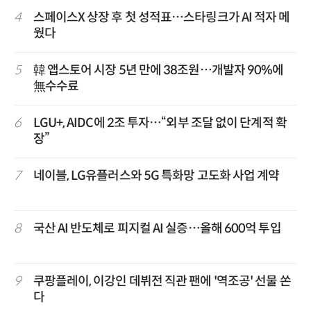
4
스페이스X 상장 후 첫 성적표…스타링크가 AI 적자 메
웠다
5
韓 앱스토어 시장 5년 만에 38조원…개발자 90%에
無수수료
6
LGU+, AIDC에 2조 투자…“외부 조달 없이 단계적 확
장”
7
네이블, LG유플러스와 5G 특화망 고도화 사업 계약
8
국산 AI 반도체로 피지컬 AI 실증…올해 600억 투입
9
쿠팡플레이, 이강인 데뷔전 직관 팬에 '역조공' 선물 쏜
다