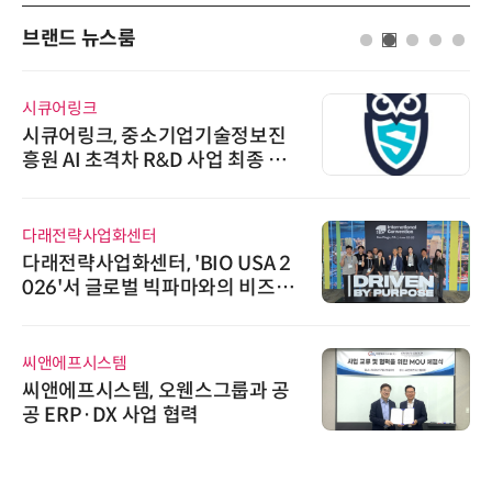
브랜드 뉴스룸
시큐어링크
시큐어링크, 중소기업기술정보진
흥원 AI 초격차 R&D 사업 최종 선
정
다래전략사업화센터
다래전략사업화센터, 'BIO USA 2
026'서 글로벌 빅파마와의 비즈니
스 미팅 지원…K-바이오 해외 진출
교두보 확보
씨앤에프시스템
씨앤에프시스템, 오웬스그룹과 공
공 ERP·DX 사업 협력