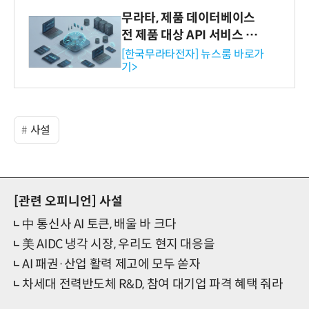
무라타, 제품 데이터베이스
전 제품 대상 API 서비스 제
공…73개 제품 카테고리로
[한국무라타전자] 뉴스룸 바로가
기>
확대
사설
[관련 오피니언]
사설
中 통신사 AI 토큰, 배울 바 크다
美 AIDC 냉각 시장, 우리도 현지 대응을
AI 패권·산업 활력 제고에 모두 쏟자
차세대 전력반도체 R&D, 참여 대기업 파격 혜택 줘라