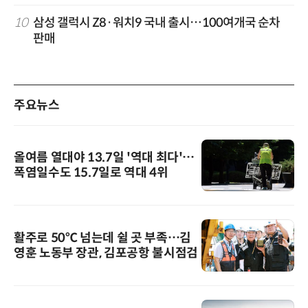
10
삼성 갤럭시 Z8·워치9 국내 출시…100여개국 순차
판매
주요뉴스
올여름 열대야 13.7일 '역대 최다'…
폭염일수도 15.7일로 역대 4위
활주로 50℃ 넘는데 쉴 곳 부족…김
영훈 노동부 장관, 김포공항 불시점검