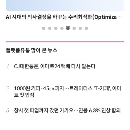
AI 시대의 의사결정을 바꾸는 수리최적화(Optimization): 실제 산업 적용 사례와 활용 전략
플랫폼유통 많이 본 뉴스
1
CJ대한통운, 이마트24 택배 다시 맡는다
2
1000원 커피·45㎝ 피자…트레이더스 'T-카페', 이마
트 첫 입점
3
창사 첫 파업까지 갔던 카카오…연봉 6.3% 인상 합의