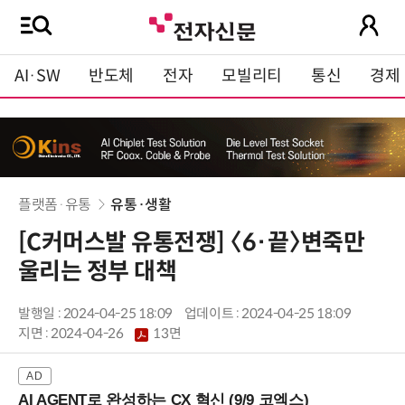
AI·SW
반도체
전자
모빌리티
통신
경제
플랫폼·유통
유통·생활
[C커머스발 유통전쟁] 〈6·끝〉변죽만
울리는 정부 대책
발행일 : 2024-04-25 18:09
업데이트 : 2024-04-25 18:09
지면 :
2024-04-26
13면
AI AGENT로 완성하는 CX 혁신 (9/9 코엑스)