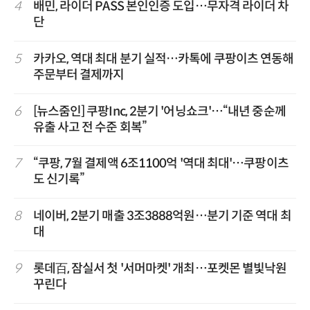
4
배민, 라이더 PASS 본인인증 도입…무자격 라이더 차
단
5
카카오, 역대 최대 분기 실적…카톡에 쿠팡이츠 연동해
주문부터 결제까지
6
[뉴스줌인] 쿠팡Inc, 2분기 '어닝쇼크'…“내년 중순께
유출 사고 전 수준 회복”
7
“쿠팡, 7월 결제액 6조1100억 '역대 최대'…쿠팡이츠
도 신기록”
8
네이버, 2분기 매출 3조3888억원…분기 기준 역대 최
대
9
롯데百, 잠실서 첫 '서머마켓' 개최…포켓몬 별빛낙원
꾸린다