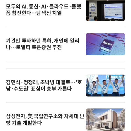
모두의 AI, 통신·AI·클라우드·플랫
폼 참전한다…탐색전 치열
기관만 투자하던 특허, 개인에 열리
나…로열티 토큰증권 추진
김민석·정청래, 초박빙 대결로…'호
남·수도권' 표심이 승부 가른다
삼성전자, 美 국립연구소와 차세대 난
방 기술 개발한다