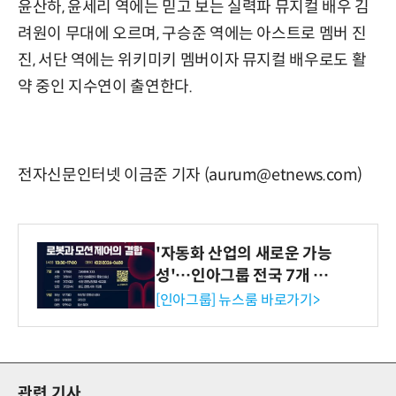
윤산하, 윤세리 역에는 믿고 보는 실력파 뮤지컬 배우 김
려원이 무대에 오르며, 구승준 역에는 아스트로 멤버 진
진, 서단 역에는 위키미키 멤버이자 뮤지컬 배우로도 활
약 중인 지수연이 출연한다.
전자신문인터넷 이금준 기자 (aurum@etnews.com)
'자동화 산업의 새로운 가능
성'…인아그룹 전국 7개 도
시 세미나 페어 개최
[인아그룹] 뉴스룸 바로가기>
관련 기사