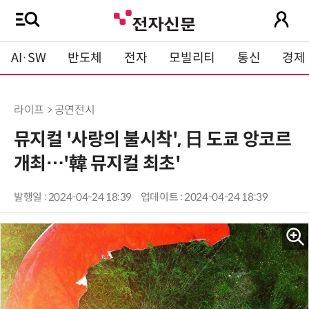
AI·SW
반도체
전자
모빌리티
통신
경제
라이프 > 공연전시
뮤지컬 '사랑의 불시착', 日 도쿄 앙코르
개최…'韓 뮤지컬 최초'
발행일 : 2024-04-24 18:39
업데이트 : 2024-04-24 18:39