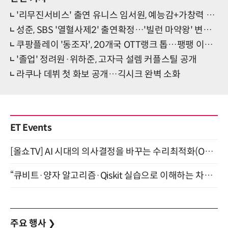
'리무진서비스' 출연 유니스 임서원, 예능감+가창력 다 잡았다
성준, SBS '열혈사제2' 출연확정…'빌런 마약왕' 변신 예고
쿠팡플레이 '동조자', 20개국 OTT랭크 톱…팽팽 이데올로기 대립
'졸업' 정려원·위하준, 고자극 설렘 커플스틸 공개
라쿠나 데뷔 첫 화보 공개…긱시크 완벽 소화
ET Events
[올쇼TV] AI 시대의 의사결정을 바꾸는 수리최적화(Optimization) 소개 (8/20 생방송)
“큐비트·양자 알고리즘·Qiskit 실습으로 이해하는 차세대 컴퓨팅” (8/28)
주요 행사
❯