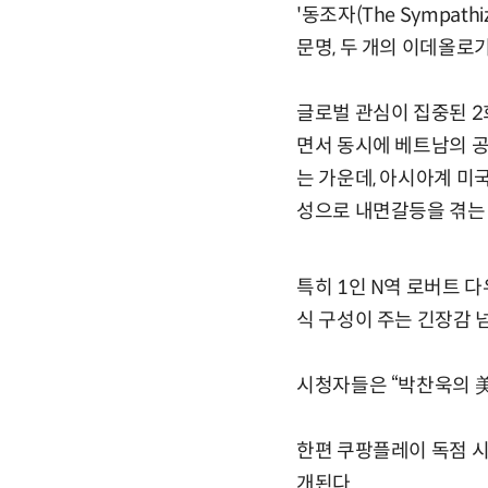
'동조자(The Sympat
문명, 두 개의 이데올로
글로벌 관심이 집중된 2회
면서 동시에 베트남의 공
는 가운데, 아시아계 미국
성으로 내면갈등을 겪는
특히 1인 N역 로버트 
식 구성이 주는 긴장감 
시청자들은 “박찬욱의 美친
한편 쿠팡플레이 독점 시리
개된다.