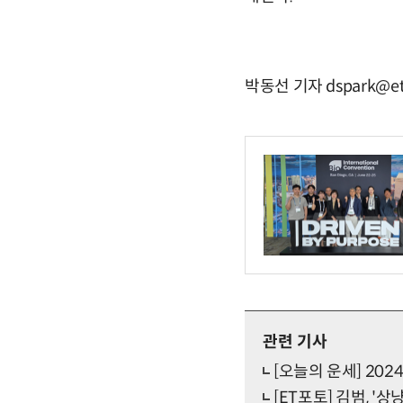
박동선 기자 dspark@et
관련 기사
[오늘의 운세] 202
[ET포토] 김범, '