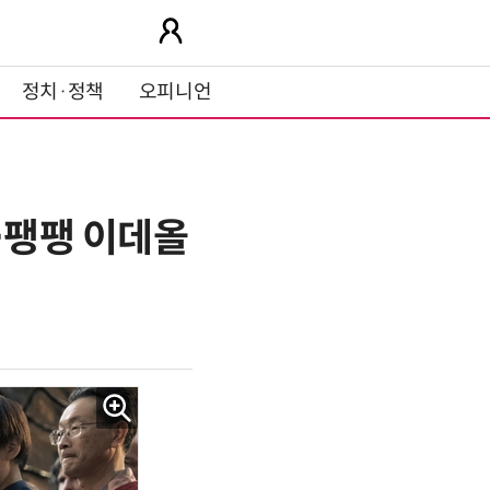
정치·정책
오피니언
…팽팽 이데올