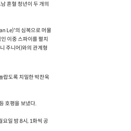
베트남 혼혈 청년이 두 개의
n Le)'의 심복으로 머물
적인 이중 스파이를 펼치
다우니 주니어)와의 관계형
 놀랍도록 치밀한 박찬욱
 등 호평을 보냈다.
요일 밤 8시, 1화씩 공