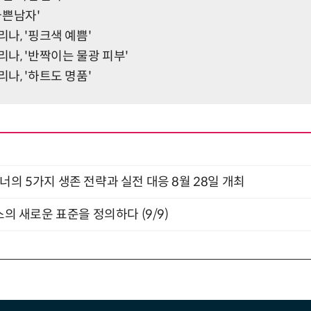
'나쁜남자'
리나, '핑크색 예쁨'
리나, '반짝이는 물광 피부'
리나, '하트도 명품'
X디자이너의 5가지 생존 전략과 실전 대응 8월 28일 개최
스의 새로운 표준을 정의하다 (9/9)