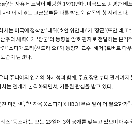
hizer)'는 자유 베트남이 패망한 1970년대, 미국으로 망명한 
기 사이에서 겪는 고군분투를 다룬 박찬욱 감독의 첫 시리즈다.
차는 미국에 정착한 '대위(호안 쉬안데)'가 '장군'(또안 레, Toa
산주의 세력에게 '장군'의 동향을 암호 편지로 전달하는 본격
인 '소피아 모리(산드라 오)'와 동양학 교수 '해머'(로버트 
 모습이 담겼다.
다우니 주니어의 연기의 화제성과 함께, 주요 장면부터 관계까지
넘치는 전개가 본격화되면서, 거듭된 관심을 받고 있다.
 미장센”, “박찬욱 X 스파이 X HBO! 무슨 말이 더 필요한가”
즈 '동조자'는 오는 29일에 3화 공개를 앞두고 있으며 매주 월