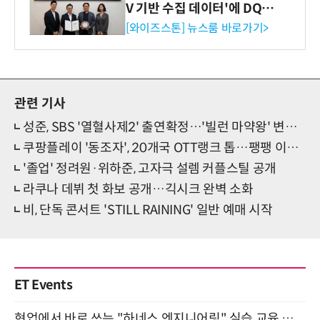
V 기반 수집 데이터'에 DQ인
증 최고 등급 수여
[와이즈스톤] 뉴스룸 바로가기>
관련 기사
성준, SBS '열혈사제2' 출연확정…'빌런 마약왕' 변신 예고
쿠팡플레이 '동조자', 20개국 OTT랭크 톱…팽팽 이데올로기 대립
'졸업' 정려원·위하준, 고자극 설렘 커플스틸 공개
라쿠나 데뷔 첫 화보 공개…긱시크 완벽 소화
비, 단독 콘서트 'STILL RAINING' 일반 예매 시작
ET Events
현업에서 바로 쓰는 "하네스 엔지니어링" 실습 교육 워크숍 8월 20일 개최