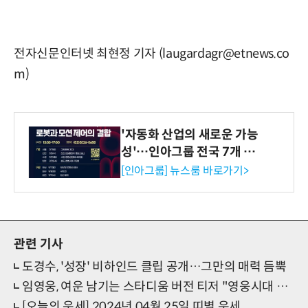
전자신문인터넷 최현정 기자 (laugardagr@etnews.co
m)
'자동화 산업의 새로운 가능
성'…인아그룹 전국 7개 도
시 세미나 페어 개최
[인아그룹] 뉴스룸 바로가기>
관련 기사
도경수, '성장' 비하인드 클립 공개…그만의 매력 듬뿍
임영웅, 여운 남기는 스타디움 버전 티저 "영웅시대 모두 모시고…"
[오늘의 운세] 2024년 04월 25일 띠별 운세