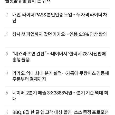
플랫폼유통 많이 본 뉴스
1
배민, 라이더 PASS 본인인증 도입…무자격 라이더 차
단
2
창사 첫 파업까지 갔던 카카오…연봉 6.3% 인상 합의
3
“네쇼라 뜨면 완판”…네이버서 '갤럭시 Z8' 사전판매
흥행 돌풍
4
카카오, 역대 최대 분기 실적…카톡에 쿠팡이츠 연동해
주문부터 결제까지
5
네이버, 2분기 매출 3조3888억원…분기 기준 역대 최
대
6
BBQ, 8월 한 달 앱 고객 대상 할인·소스 증정 프로모션