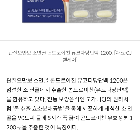
관절오만보 소연골 콘드로이친 뮤코다당단백 1200. [자료:CJ
웰케어]
관절오만보 소연골 콘드로이친 뮤코다당단백 1200은
엄선한 소 연골에서 추출한 콘드로이친(뮤코다당단백)
을 함유하고 있다. 전통 보양음식인 도가니탕의 원리처
럼 '물 추출 효소분해공법'을 통해 깨끗하게 세척한 소 연
골을 90도씨 물에 5시간 푹 끓여 콘드로이친 유효성분 1
200㎎을 추출한 것이 특징이다.