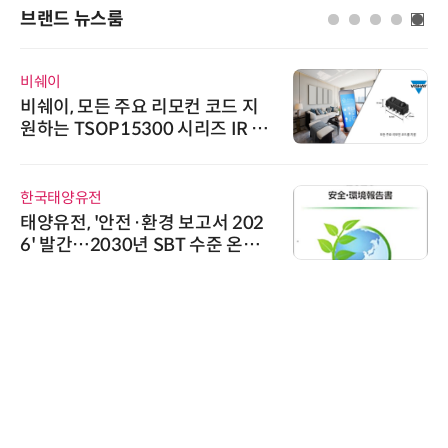
브랜드 뉴스룸
비쉐이
비쉐이, 모든 주요 리모컨 코드 지
원하는 TSOP15300 시리즈 IR 수
신기 출시
한국태양유전
태양유전, '안전·환경 보고서 202
6' 발간…2030년 SBT 수준 온실
가스 감축 추진