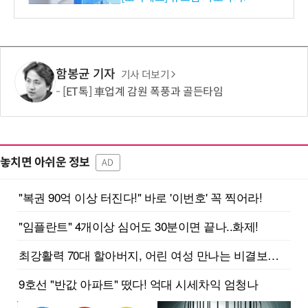
함봉균 기자
기사 더보기
[ET톡] 車업계 감원 폭풍과 골든타임
놓치면 아쉬운 정보
AD