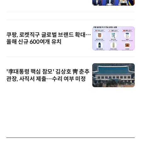
쿠팡, 로켓직구 글로벌 브랜드 확대…
올해 신규 600여개 유치
'李대통령 핵심 참모' 김상호 靑 춘추
관장, 사직서 제출…수리 여부 미정