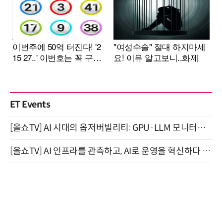
ET Events
[올쇼TV] AI 시대의 옵저버빌리티: GPU·LLM 모니터링부터 AI 기반 장애 대응까지 (8/11 생방송)
[올쇼TV] AI 인프라를 관측하고, AI로 운영을 혁신하다 (8월 11일 생방송)