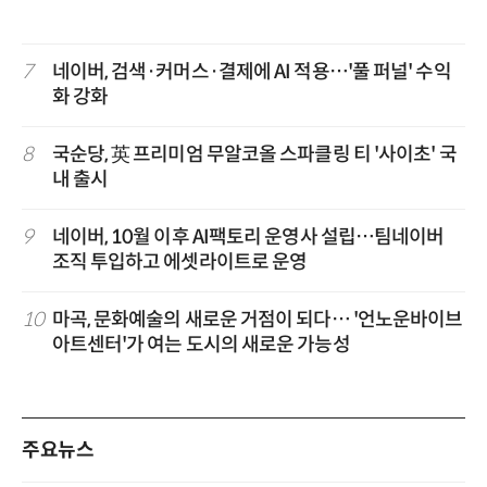
7
네이버, 검색·커머스·결제에 AI 적용…'풀 퍼널' 수익
화 강화
8
국순당, 英 프리미엄 무알코올 스파클링 티 '사이초' 국
내 출시
9
네이버, 10월 이후 AI팩토리 운영사 설립…팀네이버
조직 투입하고 에셋라이트로 운영
10
마곡, 문화예술의 새로운 거점이 되다… '언노운바이브
아트센터'가 여는 도시의 새로운 가능성
주요뉴스