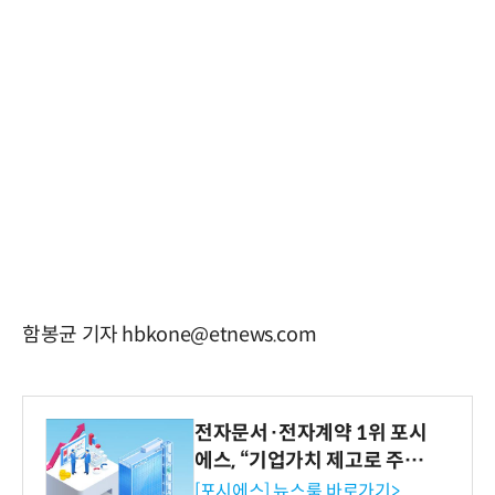
함봉균 기자 hbkone@etnews.com
전자문서·전자계약 1위 포시
에스, “기업가치 제고로 주주
환원 강화” 계획 공시
[포시에스] 뉴스룸 바로가기>