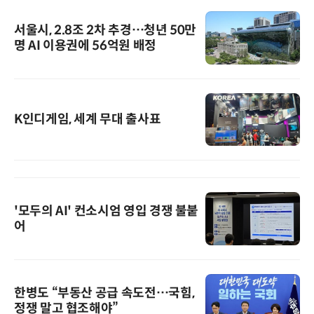
서울시, 2.8조 2차 추경…청년 50만
명 AI 이용권에 56억원 배정
K인디게임, 세계 무대 출사표
'모두의 AI' 컨소시엄 영입 경쟁 불붙
어
한병도 “부동산 공급 속도전…국힘,
정쟁 말고 협조해야”