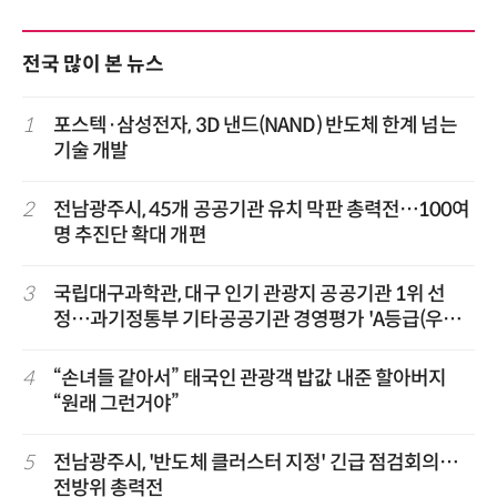
전국 많이 본 뉴스
1
포스텍·삼성전자, 3D 낸드(NAND) 반도체 한계 넘는
기술 개발
2
전남광주시, 45개 공공기관 유치 막판 총력전…100여
명 추진단 확대 개편
3
국립대구과학관, 대구 인기 관광지 공공기관 1위 선
정…과기정통부 기타공공기관 경영평가 'A등급(우수)'
겹경사
4
“손녀들 같아서” 태국인 관광객 밥값 내준 할아버지
“원래 그런거야”
5
전남광주시, '반도체 클러스터 지정' 긴급 점검회의…
전방위 총력전