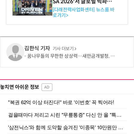
SA 2026'서 글로벌 빅파마
와의 비즈니스 미팅 지원…K
[다래전략사업화센터] 뉴스룸 바
로가기>
-바이오 해외 진출 교두보 확
보
김한식 기자
기사 더보기
꿈나무들의 무한한 상상력…새만금개발청, '2026 새만금 가족사랑 그림그리기 대회' 성료
놓치면 아쉬운 정보
AD