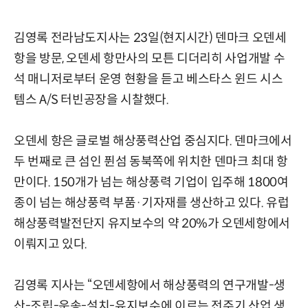
김영록 전라남도지사는 23일(현지시간) 덴마크 오덴세
항을 방문, 오덴세 항만사의 모튼 디더리히 사업개발 수
석 매니저로부터 운영 현황을 듣고 베스타스 윈드 시스
템스 A/S 터빈공장을 시찰했다.
오덴세 항은 글로벌 해상풍력산업 중심지다. 덴마크에서
두 번째로 큰 섬인 퓐섬 동북쪽에 위치한 덴마크 최대 항
만이다. 150개가 넘는 해상풍력 기업이 입주해 1800여
종이 넘는 해상풍력 부품·기자재를 생산하고 있다. 유럽
해상풍력발전단지 유지보수의 약 20%가 오덴세항에서
이뤄지고 있다.
김영록 지사는 “오덴세항에서 해상풍력의 연구개발-생
산-조립-운송-설치-유지보수에 이르는 전주기 산업 생