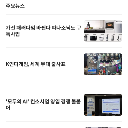
주요뉴스
가전 패러다임 바뀐다 파나소닉도 구
독사업
K인디게임, 세계 무대 출사표
'모두의 AI' 컨소시엄 영입 경쟁 불붙
어