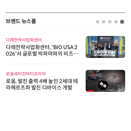
브랜드 뉴스룸
다래전략사업화센터
다래전략사업화센터, 'BIO USA 2
026'서 글로벌 빅파마와의 비즈니
스 미팅 지원…K-바이오 해외 진출
교두보 확보
로옴세미컨덕터코리아
로옴, 발진 출력 4배 높인 2세대 테
라헤르츠파 발진 디바이스 개발