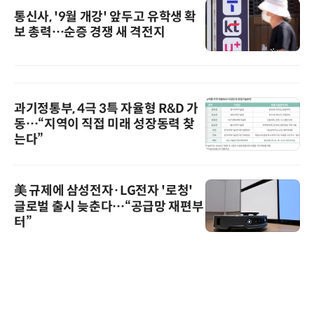
통신사, '9월 개강' 앞두고 유학생 확
보 총력…순증 경쟁 새 격전지
과기정통부, 4극 3특 자율형 R&D 가
동…“지역이 직접 미래 성장동력 찾
는다”
美 규제에 삼성전자·LG전자 '로청'
글로벌 출시 늦춘다…“공급망 재편부
터”