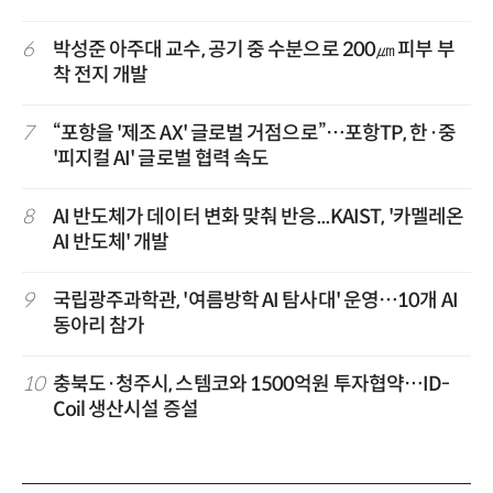
6
박성준 아주대 교수, 공기 중 수분으로 200㎛ 피부 부
착 전지 개발
7
“포항을 '제조 AX' 글로벌 거점으로”…포항TP, 한·중
'피지컬 AI' 글로벌 협력 속도
8
AI 반도체가 데이터 변화 맞춰 반응...KAIST, '카멜레온
AI 반도체' 개발
9
국립광주과학관, '여름방학 AI 탐사대' 운영…10개 AI
동아리 참가
10
충북도·청주시, 스템코와 1500억원 투자협약…ID-
Coil 생산시설 증설