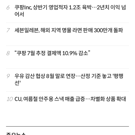
6
쿠팡Inc, 상반기 영업적자 1.2조 육박…2년치 이익 넘
어서
7
세븐일레븐, 해외 지역 명물 라면 판매 300만개 돌파
8
“쿠팡 7월 추정 결제액 10.9% 감소”
9
우유 감산 협상 8월 말로 연장…산정 기준 놓고 '평행
선'
10
CU, 여름철 안주용 스낵 매출 급증…차별화 상품 확대