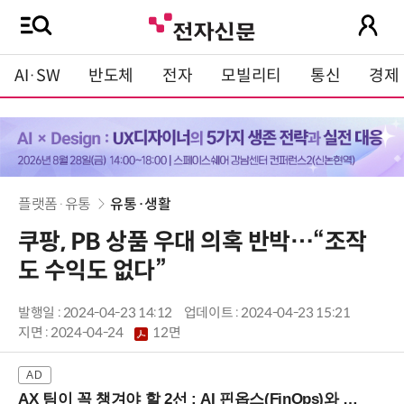
AI·SW
반도체
전자
모빌리티
통신
경제
플랫폼·유통
유통·생활
쿠팡, PB 상품 우대 의혹 반박…“조작
도 수익도 없다”
발행일 : 2024-04-23 14:12
업데이트 : 2024-04-23 15:21
지면 :
2024-04-24
12면
AX 팀이 꼭 챙겨야 할 2선 : AI 핀옵스(FinOps)와 토큰 거버넌스 (8/21 잠실역)