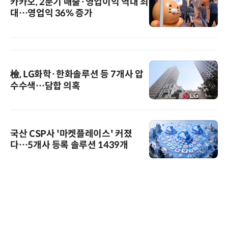
카카오, 2분기 매출·영업이익 역대 최
대…영업익 36% 증가
檢, LG화학·한화솔루션 등 7개사 압
수수색…담합 의혹
국산 CSP사 '마켓플레이스' 커졌
다…5개사 등록 솔루션 1439개