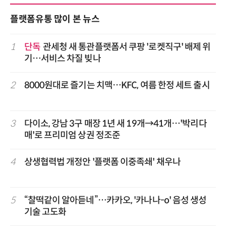
플랫폼유통 많이 본 뉴스
1
단독
관세청 새 통관플랫폼서 쿠팡 '로켓직구' 배제 위
기…서비스 차질 빚나
2
8000원대로 즐기는 치맥…KFC, 여름 한정 세트 출시
3
다이소, 강남 3구 매장 1년 새 19개→41개…'박리다
매'로 프리미엄 상권 정조준
4
상생협력법 개정안 '플랫폼 이중족쇄' 채우나
5
“찰떡같이 알아듣네”…카카오, '카나나-o' 음성 생성
기술 고도화