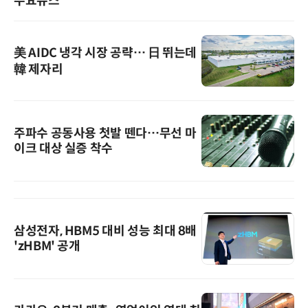
주요뉴스
美 AIDC 냉각 시장 공략… 日 뛰는데
韓 제자리
주파수 공동사용 첫발 뗀다…무선 마
이크 대상 실증 착수
삼성전자, HBM5 대비 성능 최대 8배
'zHBM' 공개