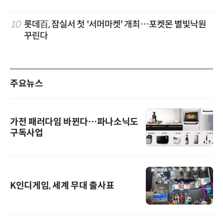
10
롯데百, 잠실서 첫 '서머마켓' 개최…포켓몬 별빛낙원
꾸린다
주요뉴스
가전 패러다임 바뀐다…파나소닉도
구독사업
K인디게임, 세계 무대 출사표