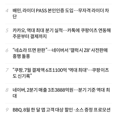
4
배민, 라이더 PASS 본인인증 도입…무자격 라이더 차
단
5
카카오, 역대 최대 분기 실적…카톡에 쿠팡이츠 연동해
주문부터 결제까지
6
“네쇼라 뜨면 완판”…네이버서 '갤럭시 Z8' 사전판매
흥행 돌풍
7
“쿠팡, 7월 결제액 6조1100억 '역대 최대'…쿠팡이츠
도 신기록”
8
네이버, 2분기 매출 3조3888억원…분기 기준 역대 최
대
9
BBQ, 8월 한 달 앱 고객 대상 할인·소스 증정 프로모션