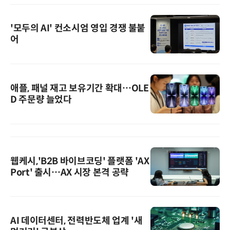
'모두의 AI' 컨소시엄 영입 경쟁 불붙
어
애플, 패널 재고 보유기간 확대…OLE
D 주문량 늘었다
웹케시,'B2B 바이브코딩' 플랫폼 'AX
Port' 출시…AX 시장 본격 공략
AI 데이터센터, 전력반도체 업계 '새