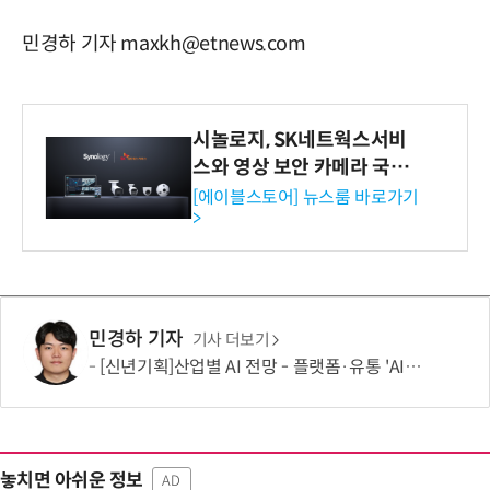
민경하 기자 maxkh@etnews.com
시놀로지, SK네트웍스서비
스와 영상 보안 카메라 국내
독점 판매 파트너십 체결
[에이블스토어] 뉴스룸 바로가기
>
민경하 기자
기사 더보기
[신년기획]산업별 AI 전망 - 플랫폼·유통 'AI 에이전트 시대' 개막
놓치면 아쉬운 정보
AD