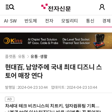
AI·SW
반도체
전자
모빌리티
통신
경제
플랫폼·유통
유통·생활
현대百, 남양주에 국내 최대 디즈니 스
토어 매장 연다
발행일 : 2024-04-23 10:44
업데이트 : 2024-04-23 10:44
차세대 테크 비즈니스의 치트키, 양자컴퓨팅 기회를 선점하라! (8/28 강남역)