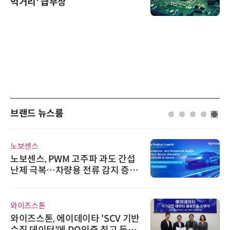
먹거리' 급부상
브랜드 뉴스룸
노보센스
노보센스, PWM 고주파 과도 간섭
난제 극복…차량용 전류 감지 증폭
기
와이즈스톤
와이즈스톤, 에이데이타 'SCV 기반
수집 데이터'에 DQ인증 최고 등급