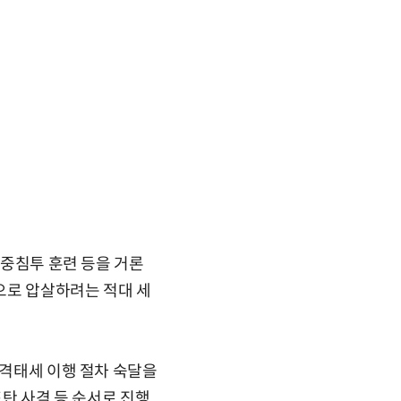
공중침투 훈련 등을 거론
힘으로 압살하려는 적대 세
반격태세 이행 절차 숙달을
포탄 사격 등 순서로 진행