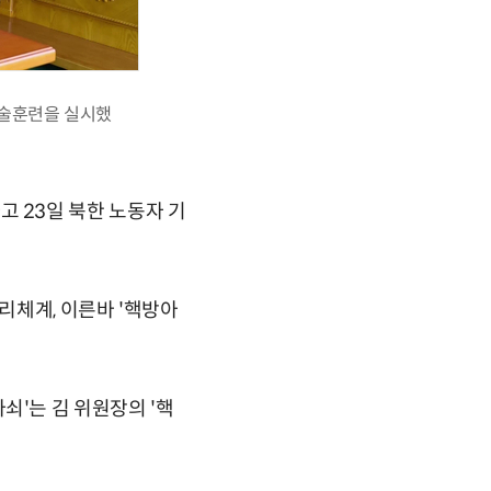
전술훈련을 실시했
 23일 북한 노동자 기
리체계, 이른바 '핵방아
'는 김 위원장의 '핵