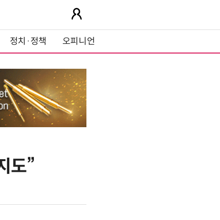
정치·정책
오피니언
지도”