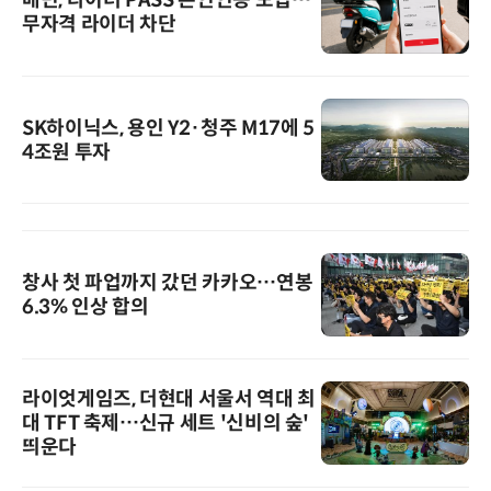
배민, 라이더 PASS 본인인증 도입…
무자격 라이더 차단
SK하이닉스, 용인 Y2·청주 M17에 5
4조원 투자
창사 첫 파업까지 갔던 카카오…연봉
6.3% 인상 합의
라이엇게임즈, 더현대 서울서 역대 최
대 TFT 축제…신규 세트 '신비의 숲'
띄운다