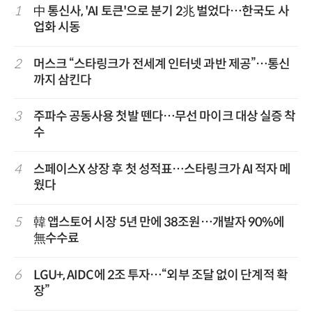
1
中 통신사, 'AI 토큰'으로 분기 2兆 벌었다…한국도 사
업화 시동
2
머스크 “스타링크가 전세계 인터넷 과반 제공”…통신
까지 삼킨다
3
주파수 공동사용 첫발 뗀다…무선 마이크 대상 실증 착
수
4
스페이스X 상장 후 첫 성적표…스타링크가 AI 적자 메
웠다
5
韓 앱스토어 시장 5년 만에 38조원…개발자 90%에
無수수료
6
LGU+, AIDC에 2조 투자…“외부 조달 없이 단계적 확
장”