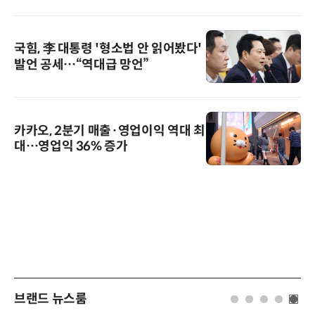
국힘, 李 대통령 '형소법 안 읽어봤다'
발언 공세…“역대급 망언”
카카오, 2분기 매출·영업이익 역대 최
대…영업익 36% 증가
브랜드 뉴스룸