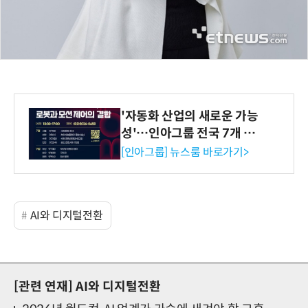
'자동화 산업의 새로운 가능
성'…인아그룹 전국 7개 도
시 세미나 페어 개최
[인아그룹] 뉴스룸 바로가기>
AI와 디지털전환
[관련 연재]
AI와 디지털전환