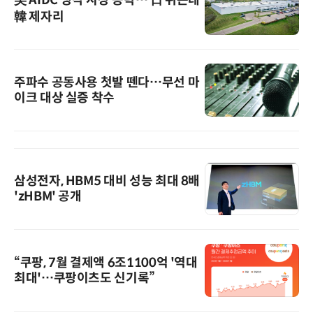
美 AIDC 냉각 시장 공략… 日 뛰는데
韓 제자리
주파수 공동사용 첫발 뗀다…무선 마
이크 대상 실증 착수
삼성전자, HBM5 대비 성능 최대 8배
'zHBM' 공개
“쿠팡, 7월 결제액 6조1100억 '역대
최대'…쿠팡이츠도 신기록”