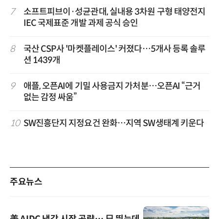
7
소프트피브이·성균관대, 실내용 3차원 구형 태양전지
IEC 국제표준 개발 과제 공식 승인
8
국산 CSP사 '마켓플레이스' 커졌다…5개사 등록 솔루
션 1439개
9
애플, 오픈AI에 기밀 사용금지 가처분…오픈AI “근거
없는 감정 싸움”
10
SW진흥단지 지정요건 완화…지역 SW생태계 키운다
주요뉴스