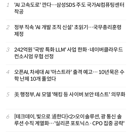
1
'AI 고속도로' 깐다…삼성SDS 주도 국가AI컴퓨팅센터
착공
2
정부 직속 'AI 개발 조직 신설' 초읽기…국무총리훈령
제정
3
242억원 '국방 특화 LLM' 사업 한화·네이버클라우드
컨소시엄 우협 선정
4
오픈AI, 차세대 AI '아스트라' 출격 예고… 10년묵은 수
학 난제 10개 풀었다
5
美 행정부, AI 모델 '해킹 등 사이버 보안 테스트' 의무화
6
[테크데이, 빛으로 通한다]<2>오이솔루션, 광 통신 솔
루션 수직 계열화…'실리콘 포토닉스·CPO 집중 공략'