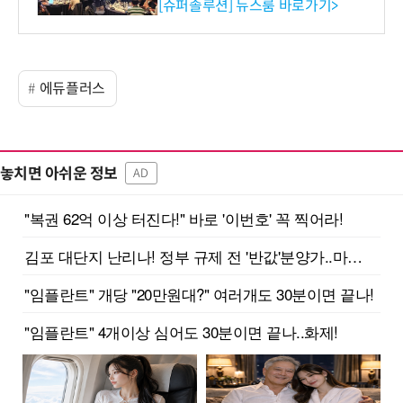
리 성료
[슈퍼솔루션] 뉴스룸 바로가기>
에듀플러스
놓치면 아쉬운 정보
AD