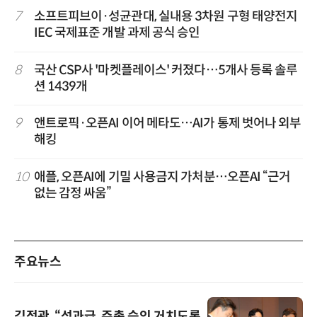
7
소프트피브이·성균관대, 실내용 3차원 구형 태양전지
IEC 국제표준 개발 과제 공식 승인
8
국산 CSP사 '마켓플레이스' 커졌다…5개사 등록 솔루
션 1439개
9
앤트로픽·오픈AI 이어 메타도…AI가 통제 벗어나 외부
해킹
10
애플, 오픈AI에 기밀 사용금지 가처분…오픈AI “근거
없는 감정 싸움”
주요뉴스
김정관, “성과급, 주총 승인 거치도록