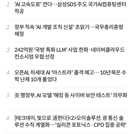
1
'AI 고속도로' 깐다…삼성SDS 주도 국가AI컴퓨팅센터
착공
2
정부 직속 'AI 개발 조직 신설' 초읽기…국무총리훈령
제정
3
242억원 '국방 특화 LLM' 사업 한화·네이버클라우드
컨소시엄 우협 선정
4
오픈AI, 차세대 AI '아스트라' 출격 예고… 10년묵은 수
학 난제 10개 풀었다
5
美 행정부, AI 모델 '해킹 등 사이버 보안 테스트' 의무화
6
[테크데이, 빛으로 通한다]<2>오이솔루션, 광 통신 솔
루션 수직 계열화…'실리콘 포토닉스·CPO 집중 공략'