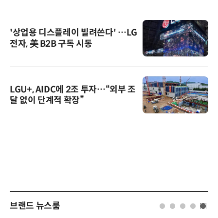
'상업용 디스플레이 빌려쓴다' …LG
전자, 美 B2B 구독 시동
LGU+, AIDC에 2조 투자…“외부 조
달 없이 단계적 확장”
브랜드 뉴스룸